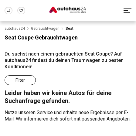
autohaus24
Gebrauchtwagen
Seat
Zum Antrag
Alle Fragen & Antworten
München
Berlin
Seat Coupe Gebrauchtwagen
Wir bewerten dein Auto
Rund um die Inzahlungnahme
Frankfurt
Wuppertal
Du suchst nach einem gebrauchten Seat Coupe? Auf
autohaus24 findest du deinen Traumwagen zu besten
Konditionen!
Filter
Leider haben wir keine Autos für deine
Suchanfrage gefunden.
Nutze unseren Service und erhalte neue Ergebnisse per E-
Mail. Wir informieren dich sofort mit passenden Angeboten.