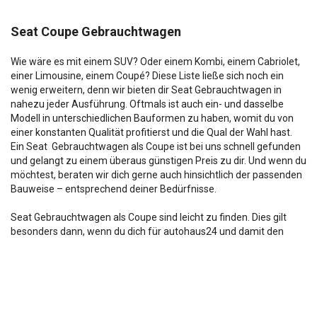
Seat Coupe Gebrauchtwagen
Wie wäre es mit einem SUV? Oder einem Kombi, einem Cabriolet,
einer Limousine, einem Coupé? Diese Liste ließe sich noch ein
wenig erweitern, denn wir bieten dir Seat Gebrauchtwagen in
nahezu jeder Ausführung. Oftmals ist auch ein- und dasselbe
Modell in unterschiedlichen Bauformen zu haben, womit du von
einer konstanten Qualität profitierst und die Qual der Wahl hast.
Ein Seat Gebrauchtwagen als Coupe ist bei uns schnell gefunden
und gelangt zu einem überaus günstigen Preis zu dir. Und wenn du
möchtest, beraten wir dich gerne auch hinsichtlich der passenden
Bauweise – entsprechend deiner Bedürfnisse.
Seat Gebrauchtwagen als Coupe sind leicht zu finden. Dies gilt
besonders dann, wenn du dich für autohaus24 und damit den
nach Verkäufen größten unabhängigen Gebrauchtwagenhändler
Deutschlands entscheidest. Wir sind für unsere breite Auswahl
bekannt und bieten dir jeden Seat Gebrauchtwagen Coupe zu
exzellenten Preisen. Möglich wird dies auch aufgrund unserer
Zusammenarbeit mit der Santander Consumer Bank, die
erstklassige Angebote zur Finanzierung unterbreitet. Du zahlst