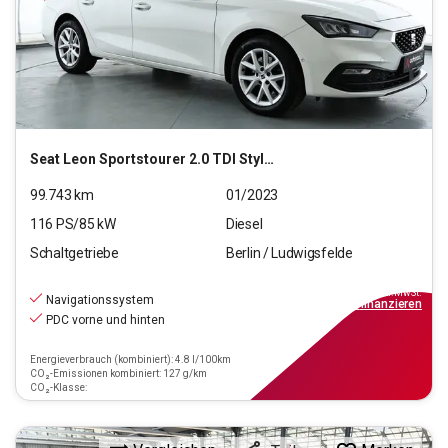
Seat
Leon Sportstourer 2.0 TDI Style (EURO 6d)
99.743
km
01/2023
116
PS/
85
kW
Diesel
Schaltgetriebe
Berlin / Ludwigsfelde
15.770
€
inkl.MwSt.
Navigationssystem
ab
142€
mtl.
finanzieren
PDC vorne und hinten
Energieverbrauch (kombiniert): 4.8 l/100km
CO₂-Emissionen kombiniert: 127 g/km
CO₂-Klasse: