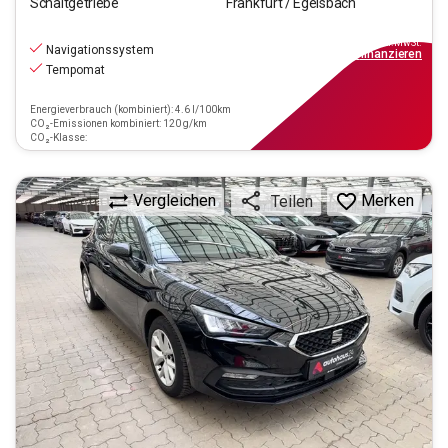
Schaltgetriebe
Frankfurt / Egelsbach
14.440
€
inkl.MwSt.
Navigationssystem
ab
130€
mtl.
finanzieren
Tempomat
Energieverbrauch (kombiniert): 4.6 l/100km
CO₂-Emissionen kombiniert: 120 g/km
CO₂-Klasse:
Vergleichen
Merken
Teilen