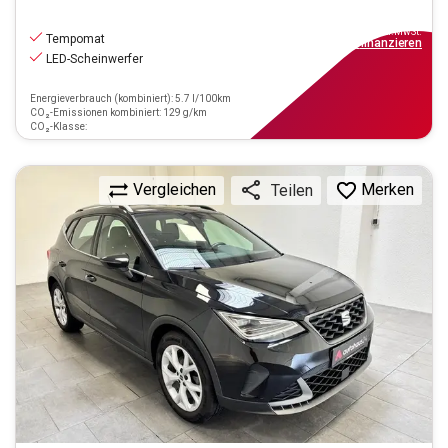
13.440
€
inkl.MwSt.
Tempomat
ab
121€
mtl.
finanzieren
LED-Scheinwerfer
Energieverbrauch (kombiniert): 5.7 l/100km
CO₂-Emissionen kombiniert: 129 g/km
CO₂-Klasse:
Vergleichen
Merken
Teilen