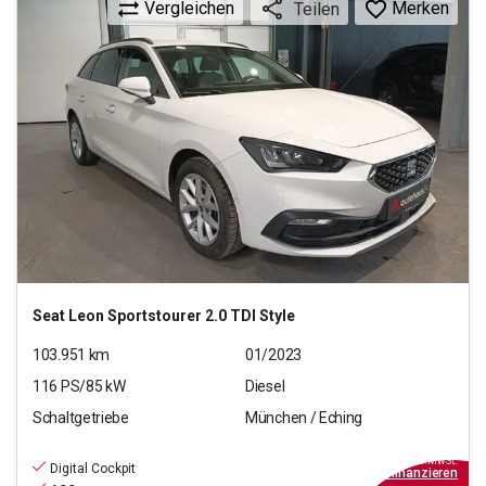
Vergleichen
Merken
Teilen
Seat
Leon Sportstourer 2.0 TDI Style
103.951
km
01/2023
116
PS/
85
kW
Diesel
Schaltgetriebe
München / Eching
14.880
€
inkl.MwSt.
Digital Cockpit
ab
134€
mtl.
finanzieren