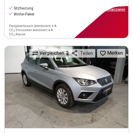
6.990
€
inkl.MwSt.
Sitzheizung
ab
63€
mtl.
finanzieren
Winter-Paket
Energieverbrauch (kombiniert): k.A.
CO₂-Emissionen kombiniert: k.A.
CO₂-Klasse:
Vergleichen
Merken
Teilen