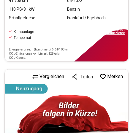
41.705
km
06/2023
110
PS/
81
kW
Benzin
Schaltgetriebe
Frankfurt / Egelsbach
15.970
€
inkl.MwSt.
Klimaanlage
ab
144€
mtl.
finanzieren
Tempomat
Energieverbrauch (kombiniert): 5.6 l/100km
CO₂-Emissionen kombiniert: 128 g/km
CO₂-Klasse:
Vergleichen
Merken
Teilen