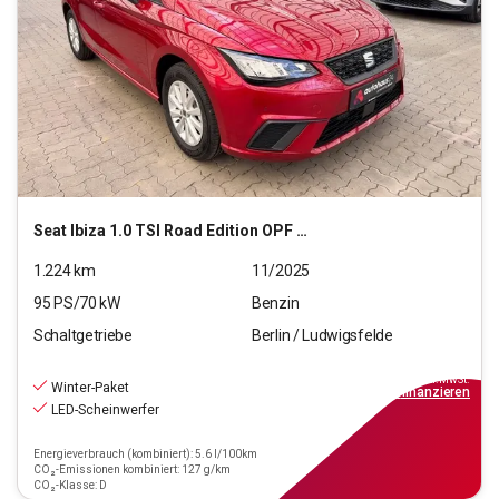
Seat
Ibiza 1.0 TSI Road Edition OPF (EURO 6e)
1.224
km
11/2025
95
PS/
70
kW
Benzin
Schaltgetriebe
Berlin / Ludwigsfelde
16.990
€
inkl.MwSt.
Winter-Paket
ab
153€
mtl.
finanzieren
LED-Scheinwerfer
Energieverbrauch (kombiniert): 5.6 l/100km
CO₂-Emissionen kombiniert: 127 g/km
CO₂-Klasse: D