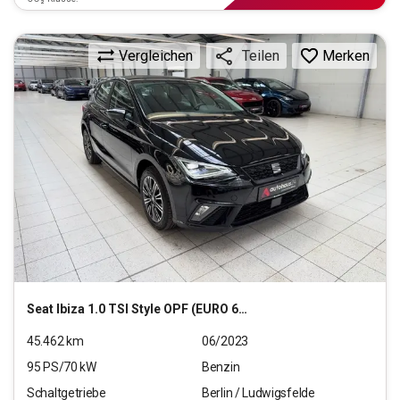
Vergleichen
Merken
Teilen
Seat
Ibiza 1.0 TSI Style OPF (EURO 6d)
45.462
km
06/2023
95
PS/
70
kW
Benzin
Schaltgetriebe
Berlin / Ludwigsfelde