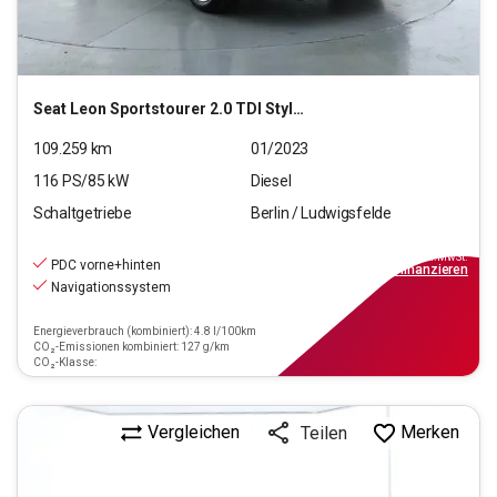
Seat
Leon Sportstourer 2.0 TDI Style (EURO 6d)
109.259
km
01/2023
116
PS/
85
kW
Diesel
Schaltgetriebe
Berlin / Ludwigsfelde
14.990
€
inkl.MwSt.
PDC vorne+hinten
ab
135€
mtl.
finanzieren
Navigationssystem
Energieverbrauch (kombiniert): 4.8 l/100km
CO₂-Emissionen kombiniert: 127 g/km
CO₂-Klasse:
Vergleichen
Merken
Teilen