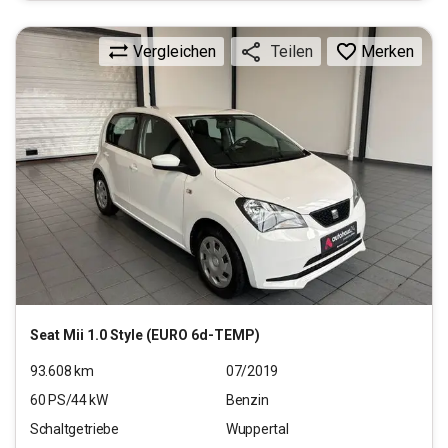
Vergleichen
Merken
Teilen
Seat
Mii 1.0 Style (EURO 6d-TEMP)
93.608
km
07/2019
60
PS/
44
kW
Benzin
Schaltgetriebe
Wuppertal