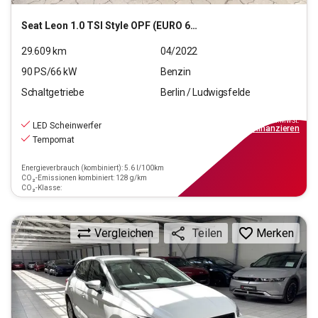
Seat
Leon 1.0 TSI Style OPF (EURO 6d)
29.609
km
04/2022
90
PS/
66
kW
Benzin
Schaltgetriebe
Berlin / Ludwigsfelde
14.790
€
inkl.MwSt.
LED Scheinwerfer
ab
133€
mtl.
finanzieren
Tempomat
Energieverbrauch (kombiniert): 5.6 l/100km
CO₂-Emissionen kombiniert: 128 g/km
CO₂-Klasse:
Vergleichen
Merken
Teilen