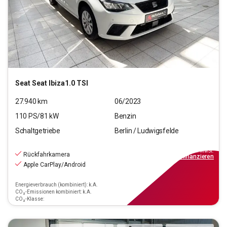
Seat
Seat Ibiza1.0 TSI
27.940
km
06/2023
110
PS/
81
kW
Benzin
Schaltgetriebe
Berlin / Ludwigsfelde
14.790
€
inkl.MwSt.
Rückfahrkamera
ab
133€
mtl.
finanzieren
Apple CarPlay/Android
Energieverbrauch (kombiniert): k.A.
CO₂-Emissionen kombiniert: k.A.
CO₂-Klasse: