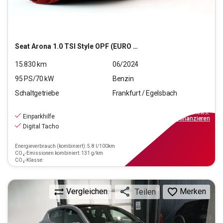
Seat
Arona 1.0 TSI Style OPF (EURO 6e)
15.830
km
06/2024
95
PS/
70
kW
Benzin
Schaltgetriebe
Frankfurt / Egelsbach
15.970
€
inkl.MwSt.
Einparkhilfe
ab
144€
mtl.
finanzieren
Digital Tacho
Energieverbrauch (kombiniert): 5.8 l/100km
CO₂-Emissionen kombiniert: 131 g/km
CO₂-Klasse:
Vergleichen
Merken
Teilen