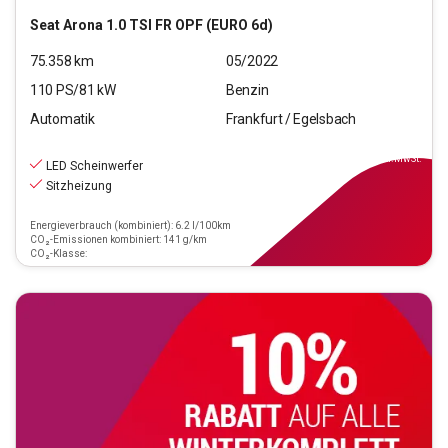
Seat
Arona 1.0 TSI FR OPF (EURO 6d)
75.358
km
05/2022
110
PS/
81
kW
Benzin
Automatik
Frankfurt / Egelsbach
13.970
€
inkl.MwSt.
LED Scheinwerfer
Sitzheizung
Energieverbrauch (kombiniert): 6.2 l/100km
CO₂-Emissionen kombiniert: 141 g/km
CO₂-Klasse: