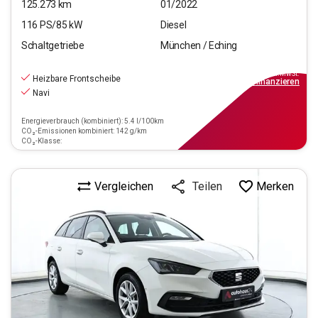
125.273
km
01/2022
116
PS/
85
kW
Diesel
Schaltgetriebe
München / Eching
14.970
€
inkl.MwSt.
Heizbare Frontscheibe
ab
135€
mtl.
finanzieren
Navi
Energieverbrauch (kombiniert): 5.4 l/100km
CO₂-Emissionen kombiniert: 142 g/km
CO₂-Klasse:
Vergleichen
Merken
Teilen