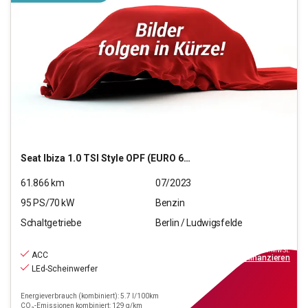
Seat
Ibiza 1.0 TSI Style OPF (EURO 6d)
61.866
km
07/2023
95
PS/
70
kW
Benzin
Schaltgetriebe
Berlin / Ludwigsfelde
13.990
€
inkl.MwSt.
ACC
ab
126€
mtl.
finanzieren
LEd-Scheinwerfer
Energieverbrauch (kombiniert): 5.7 l/100km
CO₂-Emissionen kombiniert: 129 g/km