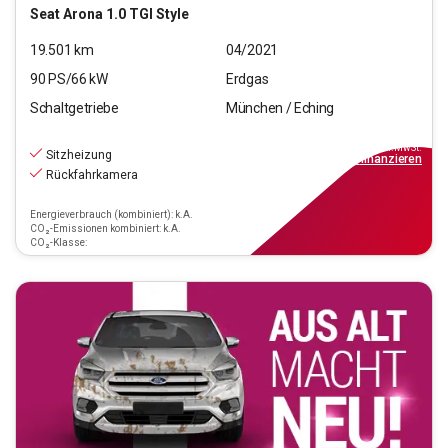
Seat
Arona 1.0 TGI Style
19.501
km
04/2021
90
PS/
66
kW
Erdgas
Schaltgetriebe
München / Eching
11.220
€
inkl.MwSt.
Sitzheizung
ab
101€
mtl.
finanzieren
Rückfahrkamera
Energieverbrauch (kombiniert): k.A.
CO₂-Emissionen kombiniert: k.A.
CO₂-Klasse: