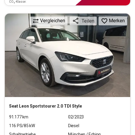
CO₂-Klasse:
Vergleichen
Merken
Teilen
Seat
Leon Sportstourer 2.0 TDI Style
91.177
km
02/2023
116
PS/
85
kW
Diesel
Schaltgetriebe
München / Eching