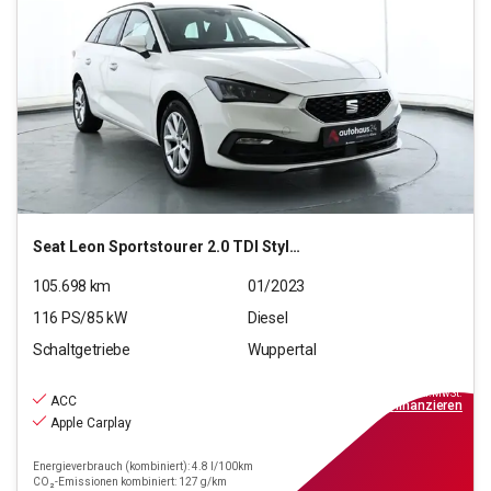
Seat
Leon Sportstourer 2.0 TDI Style (EURO 6d)
105.698
km
01/2023
116
PS/
85
kW
Diesel
Schaltgetriebe
Wuppertal
14.990
€
inkl.MwSt.
ACC
ab
135€
mtl.
finanzieren
Apple Carplay
Energieverbrauch (kombiniert): 4.8 l/100km
CO₂-Emissionen kombiniert: 127 g/km