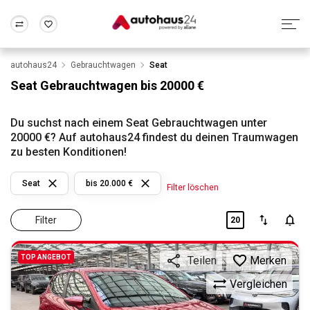
autohaus24
Gebrauchtwagen
Seat
Zum Antrag
Alle Fragen & Antworten
München
Berlin
Seat Gebrauchtwagen bis 20000 €
Wir bewerten dein Auto
Rund um die Inzahlungnahme
Frankfurt
Wuppertal
Du suchst nach einem Seat Gebrauchtwagen unter
20000 €? Auf autohaus24 findest du deinen Traumwagen
zu besten Konditionen!
Seat
bis 20.000 €
Filter löschen
Filter
20
TOP ANGEBOT
Merken
Teilen
Vergleichen