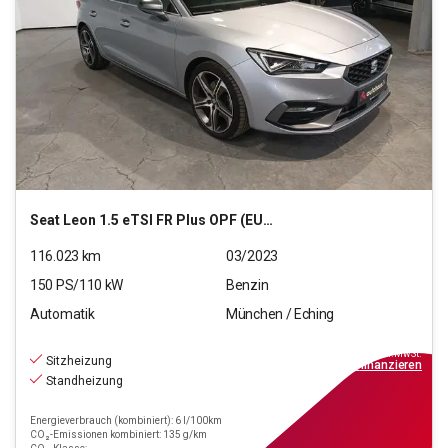
Seat
Leon 1.5 eTSI FR Plus OPF (EURO 6d)
116.023
km
03/2023
150
PS/
110
kW
Benzin
Automatik
München / Eching
15.970
€
inkl.MwSt.
Sitzheizung
ab
144€
mtl.
finanzieren
Standheizung
Energieverbrauch (kombiniert): 6 l/100km
CO₂-Emissionen kombiniert: 135 g/km