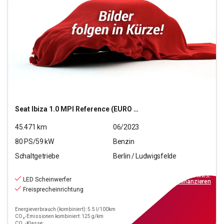
Seat
Ibiza 1.0 MPI Reference (EURO 6d)
45.471
km
06/2023
80
PS/
59
kW
Benzin
Schaltgetriebe
Berlin / Ludwigsfelde
12.390
€
inkl.MwSt.
LED Scheinwerfer
ab
112€
mtl.
finanzieren
Freisprecheinrichtung
Energieverbrauch (kombiniert): 5.5 l/100km
CO₂-Emissionen kombiniert: 125 g/km
CO₂-Klasse: