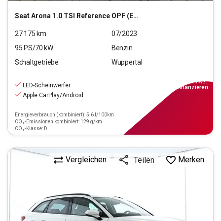
Seat
Arona 1.0 TSI Reference OPF (EURO 6d)
27.175
km
07/2023
95
PS/
70
kW
Benzin
Schaltgetriebe
Wuppertal
15.470
€
inkl.MwSt.
LED-Scheinwerfer
ab
109€
mtl.
finanzieren
Apple CarPlay/Android
Energieverbrauch (kombiniert): 5.6 l/100km
CO₂-Emissionen kombiniert: 129 g/km
CO₂-Klasse: D
Vergleichen
Merken
Teilen