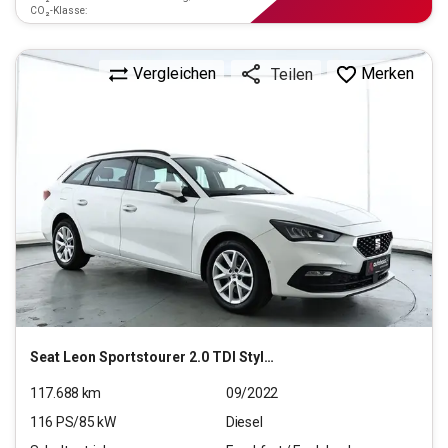
CO₂-Klasse:
Vergleichen
Merken
Teilen
Seat
Leon Sportstourer 2.0 TDI Style (EURO 6d)
117.688
km
09/2022
116
PS/
85
kW
Diesel