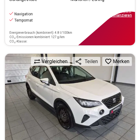
15.220
€
inkl.MwSt.
Navigation
ab
137€
mtl.
finanzieren
Tempomat
Energieverbrauch (kombiniert): 4.8 l/100km
CO₂-Emissionen kombiniert: 127 g/km
CO₂-Klasse:
Vergleichen
Merken
Teilen