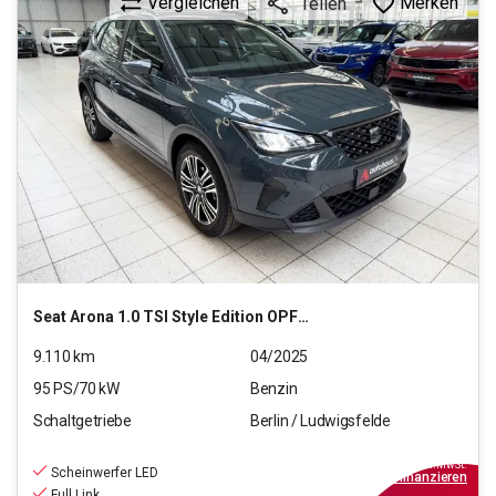
Vergleichen
Merken
Teilen
Seat
Arona 1.0 TSI Style Edition OPF (EURO 6e)
9.110
km
04/2025
95
PS/
70
kW
Benzin
Schaltgetriebe
Berlin / Ludwigsfelde
15.890
€
inkl.MwSt.
Scheinwerfer LED
ab
143€
mtl.
finanzieren
Full Link