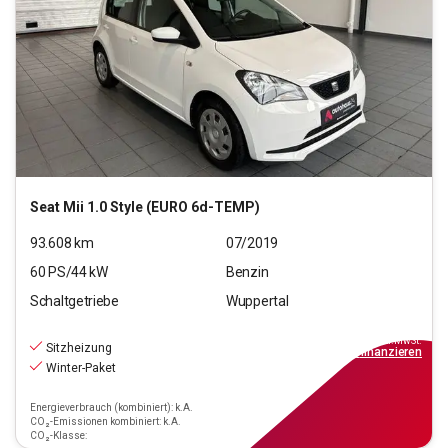
Seat
Mii 1.0 Style (EURO 6d-TEMP)
93.608
km
07/2019
60
PS/
44
kW
Benzin
Schaltgetriebe
Wuppertal
6.990
€
inkl.MwSt.
Sitzheizung
ab
63€
mtl.
finanzieren
Winter-Paket
Energieverbrauch (kombiniert): k.A.
CO₂-Emissionen kombiniert: k.A.
CO₂-Klasse: