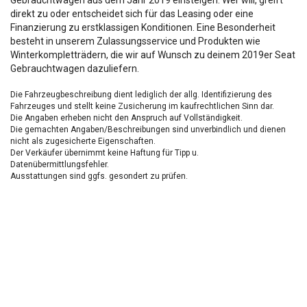
Gebrauchtwagen aus dem Jahr 2019 einsteigen. Wer will, greift
direkt zu oder entscheidet sich für das Leasing oder eine
Finanzierung zu erstklassigen Konditionen. Eine Besonderheit
besteht in unserem Zulassungsservice und Produkten wie
Winterkompletträdern, die wir auf Wunsch zu deinem 2019er Seat
Gebrauchtwagen dazuliefern.
Die Fahrzeugbeschreibung dient lediglich der allg. Identifizierung des
Fahrzeuges und stellt keine Zusicherung im kaufrechtlichen Sinn dar.
Die Angaben erheben nicht den Anspruch auf Vollständigkeit.
Die gemachten Angaben/Beschreibungen sind unverbindlich und dienen
nicht als zugesicherte Eigenschaften.
Der Verkäufer übernimmt keine Haftung für Tipp u.
Datenübermittlungsfehler.
Ausstattungen sind ggfs. gesondert zu prüfen.
Nichts mehr verpassen!
Sei einer der ersten und profitiere von unseren exklusiven
Gebrauchtwagen Angeboten.