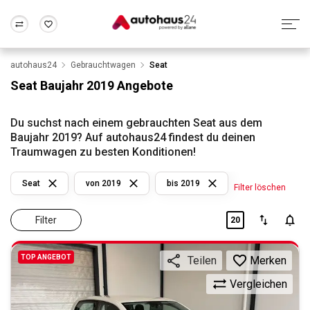
autohaus24
Gebrauchtwagen
Seat
Zum Antrag
Alle Fragen & Antworten
München
Berlin
Seat Baujahr 2019 Angebote
Wir bewerten dein Auto
Rund um die Inzahlungnahme
Frankfurt
Wuppertal
Du suchst nach einem gebrauchten Seat aus dem
Baujahr 2019? Auf autohaus24 findest du deinen
Traumwagen zu besten Konditionen!
Seat
von 2019
bis 2019
Filter löschen
Filter
20
TOP ANGEBOT
Merken
Teilen
Vergleichen