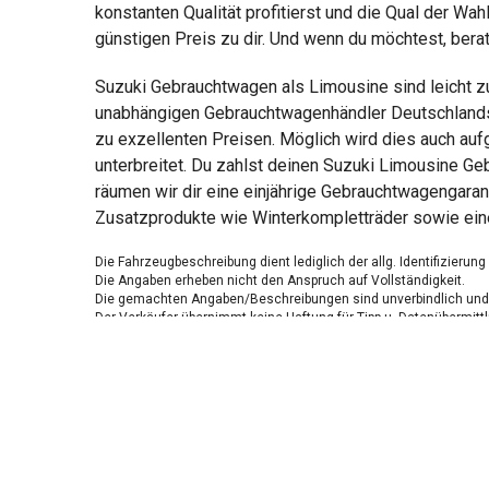
konstanten Qualität profitierst und die Qual der W
günstigen Preis zu dir. Und wenn du möchtest, bera
Suzuki Gebrauchtwagen als Limousine sind leicht zu
unabhängigen Gebrauchtwagenhändler Deutschlands 
zu exzellenten Preisen. Möglich wird dies auch au
unterbreitet. Du zahlst deinen Suzuki Limousine G
räumen wir dir eine einjährige Gebrauchtwagengaran
Zusatzprodukte wie Winterkompletträder sowie ein
Die Fahrzeugbeschreibung dient lediglich der allg. Identifizierun
Die Angaben erheben nicht den Anspruch auf Vollständigkeit.
Die gemachten Angaben/Beschreibungen sind unverbindlich und 
Der Verkäufer übernimmt keine Haftung für Tipp u. Datenübermittl
Ausstattungen sind ggfs. gesondert zu prüfen.
Nichts mehr verpassen!
Sei einer der ersten und profitiere von unseren exklusiven