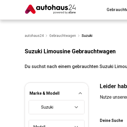
Gebraucht
Zum Antrag
Alle Fragen & Antworten
München
Wir bewerten dein Auto
autohaus24
Gebrauchtwagen
Rund um die Inzahlungnahme
Suzuki
Suzuki Limousine Gebrauchtwagen
Du suchst nach einem gebrauchten Suzuki Limou
Leider hab
Marke & Modell
Nutze unseren
Suzuki
Deine Suche
Modell