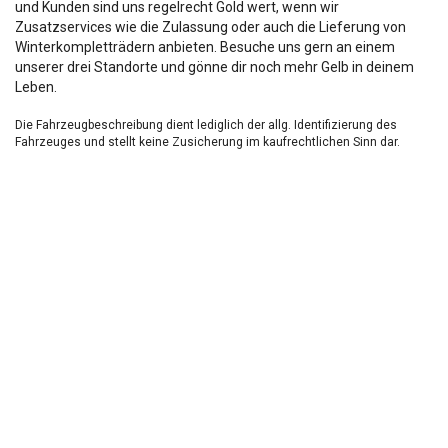
und Kunden sind uns regelrecht Gold wert, wenn wir
Zusatzservices wie die Zulassung oder auch die Lieferung von
Winterkompletträdern anbieten. Besuche uns gern an einem
unserer drei Standorte und gönne dir noch mehr Gelb in deinem
Leben.
Die Fahrzeugbeschreibung dient lediglich der allg. Identifizierung des
Fahrzeuges und stellt keine Zusicherung im kaufrechtlichen Sinn dar.
Die Angaben erheben nicht den Anspruch auf Vollständigkeit.
Die gemachten Angaben/Beschreibungen sind unverbindlich und dienen
nicht als zugesicherte Eigenschaften.
Der Verkäufer übernimmt keine Haftung für Tipp u.
Datenübermittlungsfehler.
Ausstattungen sind ggfs. gesondert zu prüfen.
Nichts mehr verpassen!
Sei einer der ersten und profitiere von unseren exklusiven
Gebrauchtwagen Angeboten.