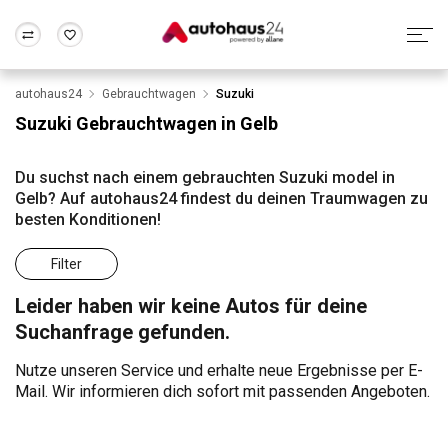
autohaus24
Gebrauchtwagen
Suzuki
Zum Antrag
Alle Fragen & Antworten
München
Berlin
Suzuki Gebrauchtwagen in Gelb
Wir bewerten dein Auto
Rund um die Inzahlungnahme
Frankfurt
Wuppertal
Du suchst nach einem gebrauchten Suzuki model in
Gelb? Auf autohaus24 findest du deinen Traumwagen zu
besten Konditionen!
Filter
Leider haben wir keine Autos für deine
Suchanfrage gefunden.
Nutze unseren Service und erhalte neue Ergebnisse per E-
Mail. Wir informieren dich sofort mit passenden Angeboten.