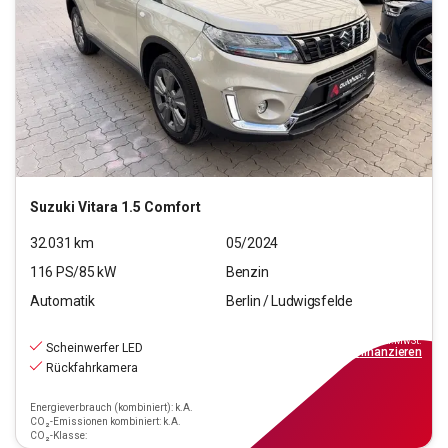
Suzuki
Vitara 1.5 Comfort
32.031
km
05/2024
116
PS/
85
kW
Benzin
Automatik
Berlin / Ludwigsfelde
20.390
€
inkl.MwSt.
Scheinwerfer LED
ab
184€
mtl.
finanzieren
Rückfahrkamera
Energieverbrauch (kombiniert): k.A.
CO₂-Emissionen kombiniert: k.A.
CO₂-Klasse: