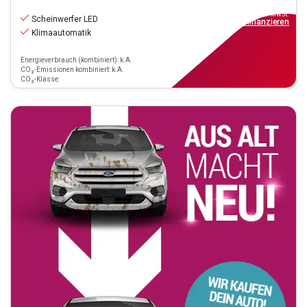
20.880
€
inkl.MwSt.
Scheinwerfer LED
ab
188€
mtl.
finanzieren
Klimaautomatik
Energieverbrauch (kombiniert): k.A.
CO₂-Emissionen kombiniert: k.A.
CO₂-Klasse: