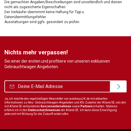
Die gemachten Angaben/Beschreibungen sind unverbindlich und dienen
nicht als zugesicherte Eigenschaften.
Der Verkäufer übernimmt keine Haftung für Tipp u.
Datenübermittlungsfehler.
Ausstattungen sind ggfs. gesondert zu prüfen.
Nichts mehr verpassen!
Sei einer der ersten und profitiere von unseren exklusiven
Gebrauchtwagen Angeboten.
Ja, ich möchte den regelmäßigen Newsletter von autohaus24.de mit aktuellen
Informationen zu Neu- Gebrauchtwagen-Angeboten und Kfz-Zubehör der Allane SE, von den
mit Allane SE verbundenen
Konzernunternehmen
sowie
Partnern
erhalten. Näheres
erfahre ich in den
Datenschutzhinweisen
der Allane SE. Ich kann diese Einwilligung
jederzeit mit Wirkung für die Zukunft widerrufen.