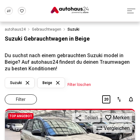
autohaus24
Gebrauchtwagen
Suzuki
Zum Antrag
Alle Fragen & Antworten
München
Berlin
Suzuki Gebrauchtwagen in Beige
Wir bewerten dein Auto
Rund um die Inzahlungnahme
Frankfurt
Wuppertal
Du suchst nach einem gebrauchten Suzuki model in
Beige? Auf autohaus24 findest du deinen Traumwagen
zu besten Konditionen!
Suzuki
Beige
Filter löschen
Filter
20
TOP ANGEBOT
Merken
Teilen
Vergleichen