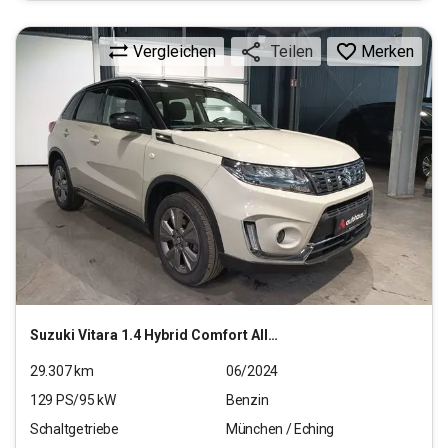
Vergleichen
Merken
Teilen
Suzuki
Vitara 1.4 Hybrid Comfort Allgrip
29.307
km
06/2024
129
PS/
95
kW
Benzin
Schaltgetriebe
München / Eching