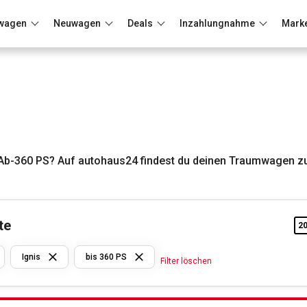
wagen
Neuwagen
Deals
Inzahlungnahme
Mark
Berlin
Frankfurt
Wuppertal
Ab-360 PS? Auf autohaus24 findest du deinen Traumwagen zu
te
2
Suzuki
Ignis
bis 360 PS
Filter löschen
Ignis
bis