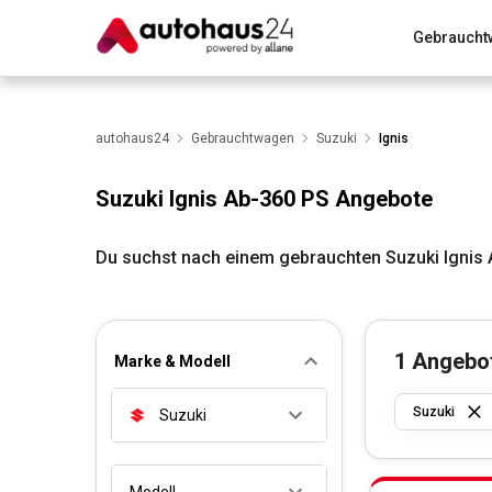
Gebraucht
Zum Antrag
Alle Fragen & Antworten
München
Wir bewerten dein Auto
autohaus24
Gebrauchtwagen
Rund um die Inzahlungnahme
Suzuki
Ignis
Suzuki Ignis Ab-360 PS Angebote
Du suchst nach einem gebrauchten Suzuki Ignis 
1
Angebo
Marke & Modell
Suzuki
Suzuki
Modell