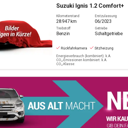
360
Suzuki
Ignis 1.2 Comfort+
PS
Filter löschen
Kilometerstand
Erstzulassung
28.947
km
06/2023
Treibstoff
Getriebe
Benzin
Schaltgetriebe
Rückfahrkamera
Sitzheizung
Energieverbrauch (kombiniert): k.A.
CO₂-Emissionen kombiniert: k.A.
CO₂-Klasse: