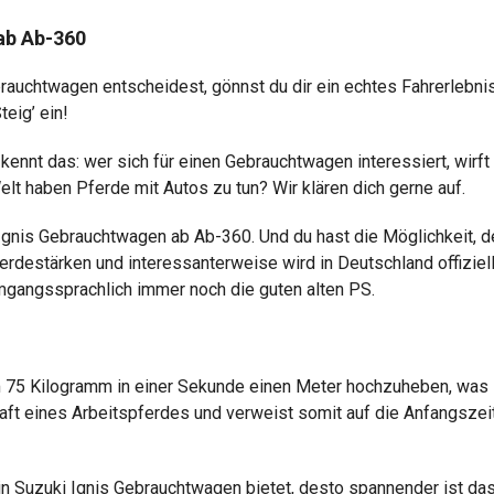
ab Ab-360
brauchtwagen entscheidest, gönnst du dir ein echtes Fahrerle
eig’ ein!
ennt das: wer sich für einen Gebrauchtwagen interessiert, wirft
lt haben Pferde mit Autos zu tun? Wir klären dich gerne auf.
 Ignis Gebrauchtwagen ab Ab-360. Und du hast die Möglichkeit, 
estärken und interessanterweise wird in Deutschland offiziell n
umgangssprachlich immer noch die guten alten PS.
 um 75 Kilogramm in einer Sekunde einen Meter hochzuheben, was
 Kraft eines Arbeitspferdes und verweist somit auf die Anfangsze
 Suzuki Ignis Gebrauchtwagen bietet, desto spannender ist da