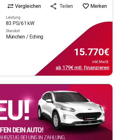
Vergleichen
Merken
Teilen
Leistung
83
PS/
61
kW
Standort
München / Eching
15.770
€
inkl.MwSt.
ab
179€
mtl.
finanzieren