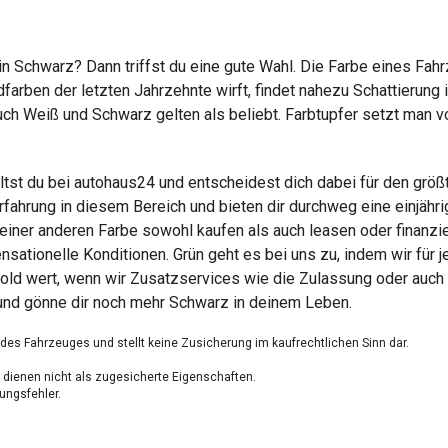
 Schwarz? Dann triffst du eine gute Wahl. Die Farbe eines Fahr
arben der letzten Jahrzehnte wirft, findet nahezu Schattierung 
ch Weiß und Schwarz gelten als beliebt. Farbtupfer setzt man vor
st du bei autohaus24 und entscheidest dich dabei für den größ
rfahrung in diesem Bereich und bieten dir durchweg eine einjähr
iner anderen Farbe sowohl kaufen als auch leasen oder finanzier
tionelle Konditionen. Grün geht es bei uns zu, indem wir für 
old wert, wenn wir Zusatzservices wie die Zulassung oder auch 
und gönne dir noch mehr Schwarz in deinem Leben.
g des Fahrzeuges und stellt keine Zusicherung im kaufrechtlichen Sinn dar.
dienen nicht als zugesicherte Eigenschaften.
ungsfehler.