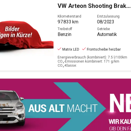
VW
Arteon Shooting Brake 2.0 TSI R-Line (EURO 6d)
Filter löschen
Kilometerstand
Erstzulassung
97.833
km
08/2023
Treibstoff
Getriebe
Benzin
Automatik
Matrix LED
Frontscheibe heizbar
Energieverbrauch (kombiniert): 7.5 l/100km
CO₂-Emissionen kombiniert: 171 g/km
CO₂-Klasse: