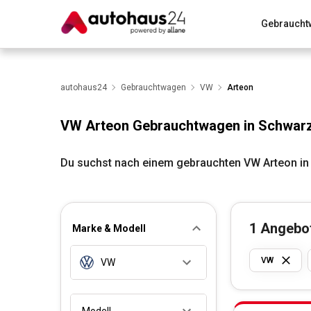
Gebraucht
Zum Antrag
Alle Fragen & Antworten
München
Wir bewerten dein Auto
autohaus24
Gebrauchtwagen
Rund um die Inzahlungnahme
VW
Arteon
VW Arteon Gebrauchtwagen in Schwar
Du suchst nach einem gebrauchten VW Arteon in
1
Angebo
Marke & Modell
VW
VW
Modell