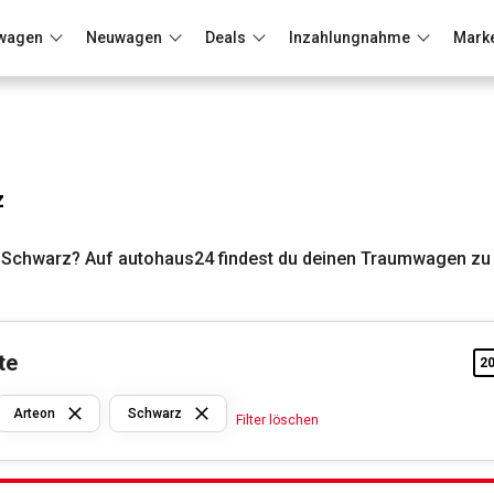
wagen
Neuwagen
Deals
Inzahlungnahme
Mark
Berlin
Frankfurt
Wuppertal
z
 Schwarz? Auf autohaus24 findest du deinen Traumwagen zu 
te
2
VW
Arteon
Schwarz
Filter löschen
Arteon
Schwarz