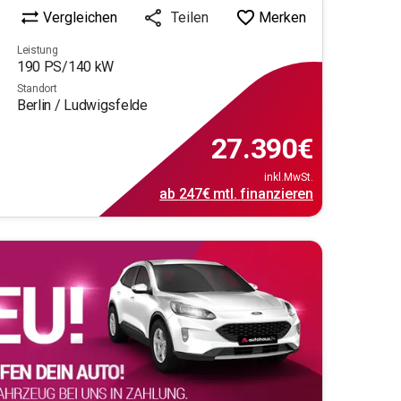
Vergleichen
Merken
Teilen
Leistung
190
PS/
140
kW
Standort
Berlin / Ludwigsfelde
27.390
€
inkl.MwSt.
ab
247€
mtl.
finanzieren