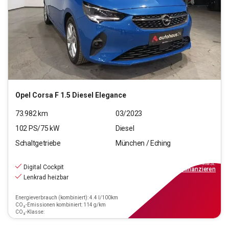
Opel
Corsa F 1.5 Diesel Elegance
73.982
km
03/2023
102
PS/
75
kW
Diesel
Schaltgetriebe
München / Eching
11.550
€
inkl.MwSt.
Digital Cockpit
ab
104€
mtl.
finanzieren
Lenkrad heizbar
Energieverbrauch (kombiniert): 4.4 l/100km
CO₂-Emissionen kombiniert: 114 g/km
CO₂-Klasse: