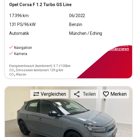
Opel
Corsa F 1.2 Turbo GS Line
17.396
km
06/2022
131
PS/
96
kW
Benzin
Automatik
München / Eching
16.220
€
inkl.MwSt.
Navigation
ab
189€
mtl.
finanzieren
Kamera
Energieverbrauch (kombiniert): 5.7 l/100km
CO₂-Emissionen kombiniert: 129 g/km
CO₂-Klasse:
Vergleichen
Merken
Teilen