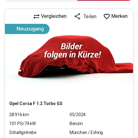
Vergleichen
Merken
Teilen
Opel
Corsa F 1.2 Turbo GS
28.916
km
05/2024
101
PS/
74
kW
Benzin
Schaltgetriebe
München / Eching