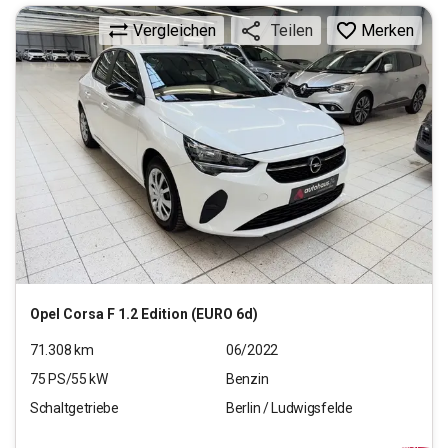
Vergleichen
Merken
Teilen
Opel
Corsa F 1.2 Edition (EURO 6d)
71.308
km
06/2022
75
PS/
55
kW
Benzin
Schaltgetriebe
Berlin / Ludwigsfelde
9.690
€
inkl.MwSt.