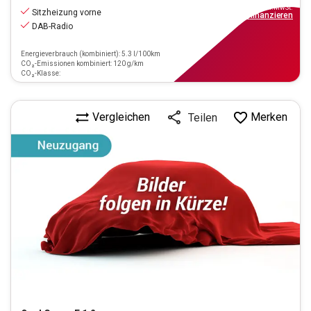
inkl.MwSt.
Sitzheizung vorne
ab
89€
mtl.
finanzieren
DAB-Radio
Energieverbrauch (kombiniert): 5.3 l/100km
CO₂-Emissionen kombiniert: 120 g/km
CO₂-Klasse:
Vergleichen
Merken
Teilen