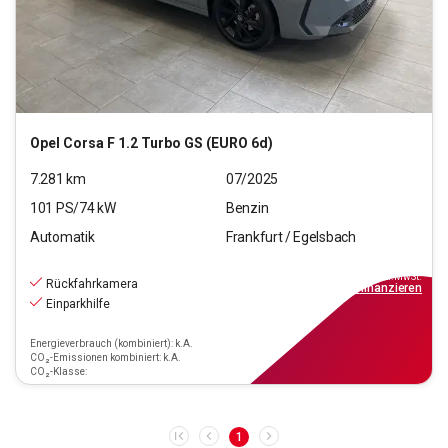
Opel
Corsa F 1.2 Turbo GS (EURO 6d)
7.281
km
07/2025
101
PS/
74
kW
Benzin
Automatik
Frankfurt / Egelsbach
19.970
€
inkl.MwSt.
Rückfahrkamera
ab
139€
mtl.
finanzieren
Einparkhilfe
Energieverbrauch (kombiniert): k.A.
CO₂-Emissionen kombiniert: k.A.
CO₂-Klasse:
1