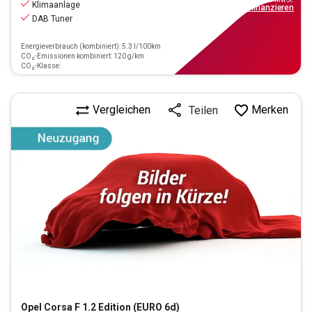
Klimaanlage
ab
88€
mtl.
finanzieren
DAB Tuner
Energieverbrauch (kombiniert): 5.3 l/100km
CO₂-Emissionen kombiniert: 120 g/km
CO₂-Klasse:
Vergleichen
Merken
Teilen
Opel
Corsa F 1.2 Edition (EURO 6d)