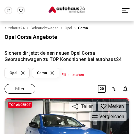
autohaus24
Gebrauchtwagen
Opel
Corsa
Zum Antrag
Alle Fragen & Antworten
München
Berlin
Opel Corsa Angebote
Wir bewerten dein Auto
Rund um die Inzahlungnahme
Frankfurt
Wuppertal
Sichere dir jetzt deinen neuen Opel Corsa
Gebrauchtwagen zu TOP Konditionen bei autohaus24.
Opel
Corsa
Filter löschen
Filter
20
TOP ANGEBOT
Merken
Teilen
Vergleichen