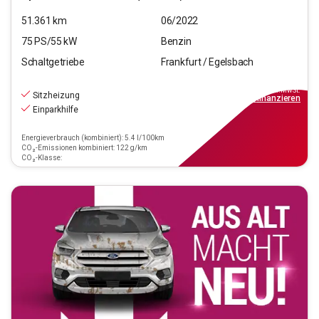
51.361
km
06/2022
75
PS/
55
kW
Benzin
Schaltgetriebe
Frankfurt / Egelsbach
11.970
€
inkl.MwSt.
Sitzheizung
ab
108€
mtl.
finanzieren
Einparkhilfe
Energieverbrauch (kombiniert): 5.4 l/100km
CO₂-Emissionen kombiniert: 122 g/km
CO₂-Klasse: