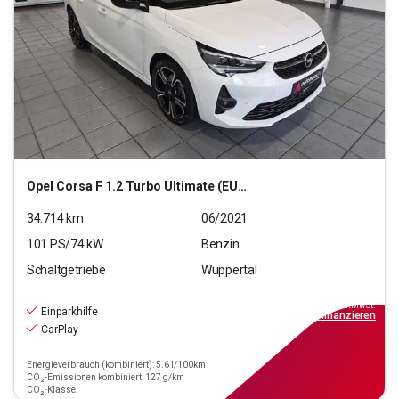
Opel
Corsa F 1.2 Turbo Ultimate (EURO 6d)
34.714
km
06/2021
101
PS/
74
kW
Benzin
Schaltgetriebe
Wuppertal
15.320
€
inkl.MwSt.
Einparkhilfe
ab
138€
mtl.
finanzieren
CarPlay
Energieverbrauch (kombiniert): 5.6 l/100km
CO₂-Emissionen kombiniert: 127 g/km
CO₂-Klasse: