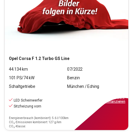
Opel
Corsa F 1.2 Turbo GS Line
44.134
km
07/2022
101
PS/
74
kW
Benzin
Schaltgetriebe
München / Eching
12.440
€
inkl.MwSt.
LED Scheinwerfer
ab
112€
mtl.
finanzieren
Sitzheizung vorn
Energieverbrauch (kombiniert): 5.6 l/100km
CO₂-Emissionen kombiniert: 127 g/km
CO₂-Klasse: