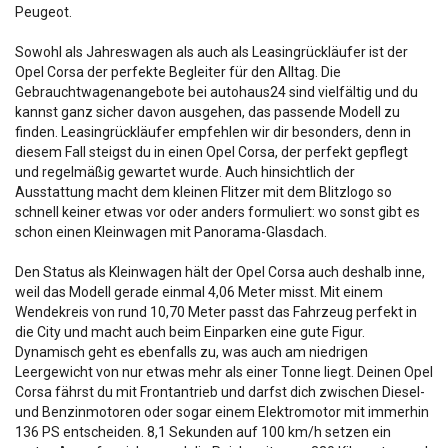
Peugeot.
Sowohl als Jahreswagen als auch als Leasingrückläufer ist der
Opel Corsa der perfekte Begleiter für den Alltag. Die
Gebrauchtwagenangebote bei autohaus24 sind vielfältig und du
kannst ganz sicher davon ausgehen, das passende Modell zu
finden. Leasingrückläufer empfehlen wir dir besonders, denn in
diesem Fall steigst du in einen Opel Corsa, der perfekt gepflegt
und regelmäßig gewartet wurde. Auch hinsichtlich der
Ausstattung macht dem kleinen Flitzer mit dem Blitzlogo so
schnell keiner etwas vor oder anders formuliert: wo sonst gibt es
schon einen Kleinwagen mit Panorama-Glasdach.
Den Status als Kleinwagen hält der Opel Corsa auch deshalb inne,
weil das Modell gerade einmal 4,06 Meter misst. Mit einem
Wendekreis von rund 10,70 Meter passt das Fahrzeug perfekt in
die City und macht auch beim Einparken eine gute Figur.
Dynamisch geht es ebenfalls zu, was auch am niedrigen
Leergewicht von nur etwas mehr als einer Tonne liegt. Deinen Opel
Corsa fährst du mit Frontantrieb und darfst dich zwischen Diesel-
und Benzinmotoren oder sogar einem Elektromotor mit immerhin
136 PS entscheiden. 8,1 Sekunden auf 100 km/h setzen ein