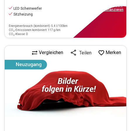
15.440
€
inkl.MwSt.
LED Scheinwerfer
ab
179€
mtl.
finanzieren
Sitzheizung
Energieverbrauch (kombiniert): 5.4 l/100km
CO₂-Emissionen kombiniert: 117 g/km
CO₂-Klasse: D
Vergleichen
Merken
Teilen