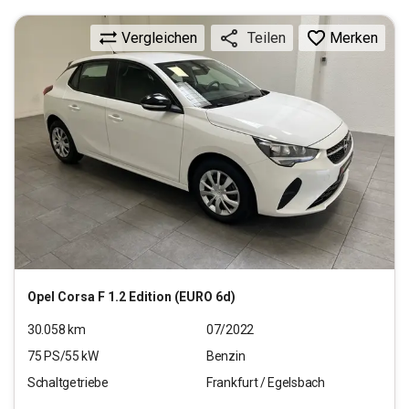
Vergleichen
Merken
Teilen
Opel
Corsa F 1.2 Edition (EURO 6d)
30.058
km
07/2022
75
PS/
55
kW
Benzin
Schaltgetriebe
Frankfurt / Egelsbach
12.940
€