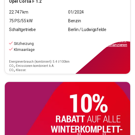
Opel
Corsa F 1.2
22.747
km
01/2024
75
PS/
55
kW
Benzin
Schaltgetriebe
Berlin / Ludwigsfelde
13.440
€
inkl.MwSt.
Sitzheizung
ab
159€
mtl.
finanzieren
Klimaanlage
Energieverbrauch (kombiniert): 5.4 l/100km
CO₂-Emissionen kombiniert: k.A.
CO₂-Klasse: