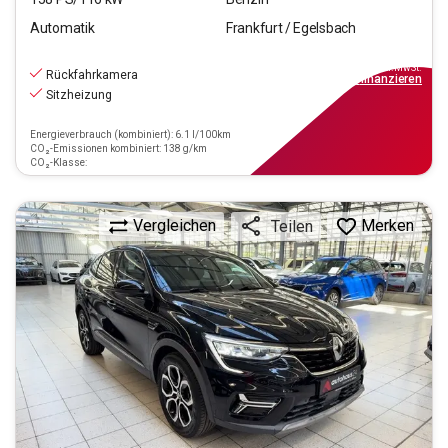
Automatik
Frankfurt / Egelsbach
19.970
€
inkl.MwSt.
Rückfahrkamera
ab
180€
mtl.
finanzieren
Sitzheizung
Energieverbrauch (kombiniert): 6.1 l/100km
CO₂-Emissionen kombiniert: 138 g/km
CO₂-Klasse:
Vergleichen
Merken
Teilen