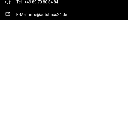
Tel.:
+49 89 70 80 84 84
E-Mail:
info@autohaus24.de
Über uns
Über Uns
Karriere
Kontakt
Gebrauchtwagen
Automarken
Ratgeber
Auto Leasing
Inzahlungnahme
Barrierefreiheitserklärung
Folge uns