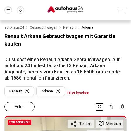
autohaus24
Gebrauchtwagen
Renault
Arkana
Zum Antrag
Alle Fragen & Antworten
München
Berlin
Renault Arkana Gebrauchtwagen mit Garantie
Wir bewerten dein Auto
Rund um die Inzahlungnahme
kaufen
Frankfurt
Wuppertal
Du suchst einen Renault Arkana Gebrauchtwagen. Auf
autohaus24 findest Du aktuell 3 Renault Arkana
Angebote, bereits zum Kaufen ab 18.660€ kaufen oder
ab 168€ monatlich finanzieren.
Renault
Arkana
Filter löschen
Filter
20
TOP ANGEBOT
Merken
Teilen