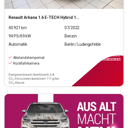
Renault
Arkana 1.6 E-TECH Hybrid 145 Intens (EURO 6d)
40.921
km
07/2022
94
PS/
69
kW
Benzin
Automatik
Berlin / Ludwigsfelde
19.990
€
inkl.MwSt.
Abstandstempomat
ab
215€
mtl.
finanzieren
Rückfahrkamera
Energieverbrauch (kombiniert): k.A.
CO₂-Emissionen kombiniert: 117 g/km
CO₂-Klasse: