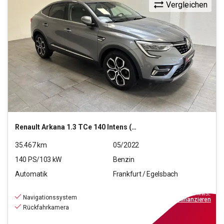
Vergleichen
Renault
Arkana 1.3 TCe 140 Intens (EURO 6d)
35.467
km
05/2022
140
PS/
103
kW
Benzin
Automatik
Frankfurt / Egelsbach
18.660
€
inkl.MwSt.
Navigationssystem
ab
168€
mtl.
finanzieren
Rückfahrkamera