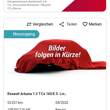
Energieverbrauch (kombiniert): k.A.
CO₂-Emissionen kombiniert: 138 g/km
CO₂-Klasse:
Vergleichen
Merken
Teilen
Renault
Arkana 1.3 TCe 160 R.S. Line GPF (EURO 6d)
53.251
km
04/2022
158
PS/
116
kW
Benzin