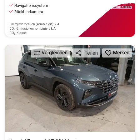
inkl.MwSt.
Navigationssystem
ab
187€
mtl.
finanzieren
Rückfahrkamera
Energieverbrauch (kombiniert): k.A.
CO₂-Emissionen kombiniert: k.A.
CO₂-Klasse:
Vergleichen
Merken
Teilen