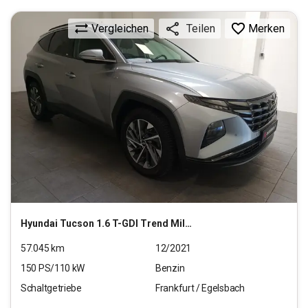
Vergleichen
Merken
Teilen
Hyundai
Tucson 1.6 T-GDI Trend Mild-Hybrid 2WD (EURO 6d)
57.045
km
12/2021
150
PS/
110
kW
Benzin
Schaltgetriebe
Frankfurt / Egelsbach
20.770
€