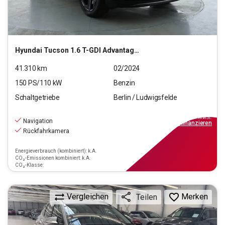
Hyundai
Tucson 1.6 T-GDI Advantage 2WD (EURO 6d)(OPF)
41.310
km
02/2024
150
PS/
110
kW
Benzin
Schaltgetriebe
Berlin / Ludwigsfelde
22.290
€
inkl.MwSt.
Navigation
ab
201€
mtl.
finanzieren
Rückfahrkamera
Energieverbrauch (kombiniert): k.A.
CO₂-Emissionen kombiniert: k.A.
CO₂-Klasse:
Vergleichen
Merken
Teilen