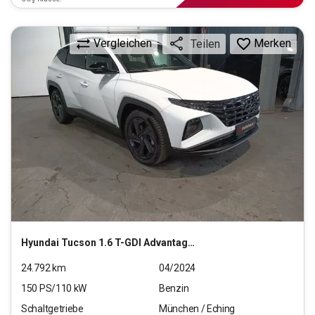
Vergleichen
Merken
Teilen
Hyundai
Tucson 1.6 T-GDI Advantage 2WD
24.792
km
04/2024
150
PS/
110
kW
Benzin
Schaltgetriebe
München / Eching