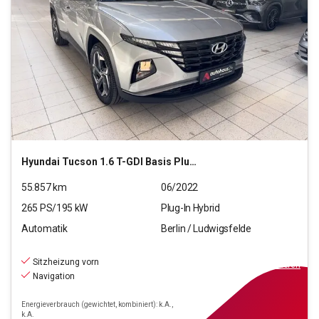
Hyundai
Tucson 1.6 T-GDI Basis Plug-In Hybrid 4WD (E6d)
55.857
km
06/2022
265
PS/
195
kW
Plug-In Hybrid
Automatik
Berlin / Ludwigsfelde
22.290
€
inkl.MwSt.
Sitzheizung vorn
ab
201€
mtl.
finanzieren
Navigation
Energieverbrauch (gewichtet, kombiniert): k.A.,
k.A.