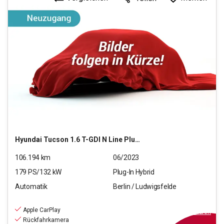
Hyundai
Tucson 1.6 T-GDI N Line Plug-In Hybrid 4WD (E6d)
106.194
km
06/2023
179
PS/
132
kW
Plug-In Hybrid
Automatik
Berlin / Ludwigsfelde
21.990
€
inkl.MwSt.
Apple CarPlay
ab
198€
mtl.
finanzieren
Rückfahrkamera