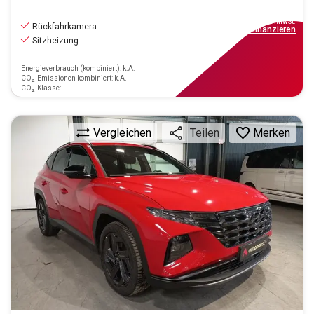
21.660
€
inkl.MwSt.
Rückfahrkamera
ab
195€
mtl.
finanzieren
Sitzheizung
Energieverbrauch (kombiniert): k.A.
CO₂-Emissionen kombiniert: k.A.
CO₂-Klasse:
Vergleichen
Merken
Teilen