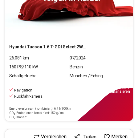
Hyundai
Tucson 1.6 T-GDI Select 2WD (EURO 6d)(OPF)
26.081
km
07/2024
150
PS/
110
kW
Benzin
Schaltgetriebe
München / Eching
21.970
€
inkl.MwSt.
Navigation
ab
249€
mtl.
finanzieren
Rückfahrkamera
Energieverbrauch (kombiniert): 6.7 l/100km
CO₂-Emissionen kombiniert: 152 g/km
CO₂-Klasse:
Vergleichen
Merken
Teilen