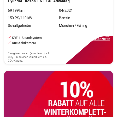
Hyundai
Tucson 1.6 T-GDI Advantage 2WD
69.199
km
04/2024
150
PS/
110
kW
Benzin
Schaltgetriebe
München / Eching
20.770
€
inkl.MwSt.
KRELL-Soundsystem
ab
187€
mtl.
finanzieren
Rückfahrkamera
Energieverbrauch (kombiniert): k.A.
CO₂-Emissionen kombiniert: k.A.
CO₂-Klasse: