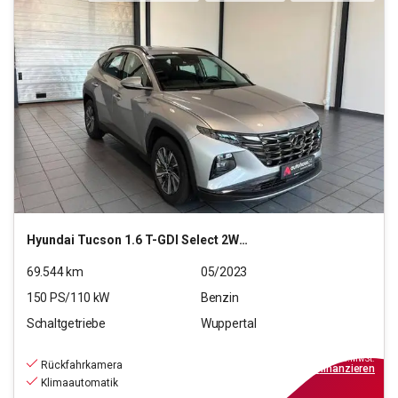
Hyundai
Tucson 1.6 T-GDI Select 2WD (EURO 6d)(OPF)
69.544
km
05/2023
150
PS/
110
kW
Benzin
Schaltgetriebe
Wuppertal
20.990
€
inkl.MwSt.
Rückfahrkamera
ab
189€
mtl.
finanzieren
Klimaautomatik