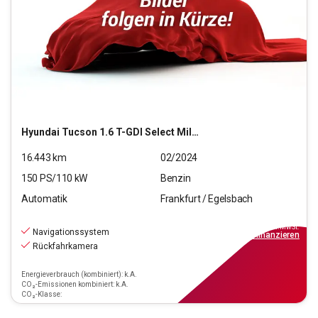
Hyundai
Tucson 1.6 T-GDI Select Mild-Hybrid 2WD (EURO 6d)
16.443
km
02/2024
150
PS/
110
kW
Benzin
Automatik
Frankfurt / Egelsbach
23.990
€
inkl.MwSt.
Navigationssystem
ab
216€
mtl.
finanzieren
Rückfahrkamera
Energieverbrauch (kombiniert): k.A.
CO₂-Emissionen kombiniert: k.A.
CO₂-Klasse: