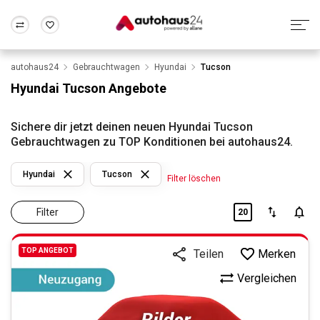
autohaus24
Gebrauchtwagen
Hyundai
Tucson
Zum Antrag
Alle Fragen & Antworten
München
Berlin
Hyundai Tucson Angebote
Wir bewerten dein Auto
Rund um die Inzahlungnahme
Frankfurt
Wuppertal
Sichere dir jetzt deinen neuen Hyundai Tucson
Gebrauchtwagen zu TOP Konditionen bei autohaus24.
Hyundai
Tucson
Filter löschen
Filter
20
TOP ANGEBOT
Merken
Teilen
Vergleichen