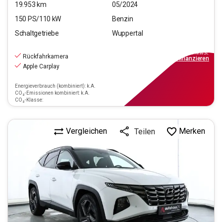
19.953
km
05/2024
150
PS/
110
kW
Benzin
Schaltgetriebe
Wuppertal
22.290
€
inkl.MwSt.
Rückfahrkamera
ab
201€
mtl.
finanzieren
Apple Carplay
Energieverbrauch (kombiniert): k.A.
CO₂-Emissionen kombiniert: k.A.
CO₂-Klasse:
Vergleichen
Merken
Teilen