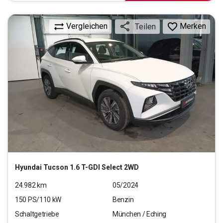
Vergleichen
Merken
Teilen
Hyundai
Tucson 1.6 T-GDI Select 2WD
24.982
km
05/2024
150
PS/
110
kW
Benzin
Schaltgetriebe
München / Eching