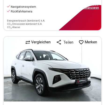
20.880
€
inkl.MwSt.
Navigationssystem
ab
188€
mtl.
finanzieren
Rückfahrkamera
Energieverbrauch (kombiniert): k.A.
CO₂-Emissionen kombiniert: k.A.
CO₂-Klasse:
Vergleichen
Merken
Teilen