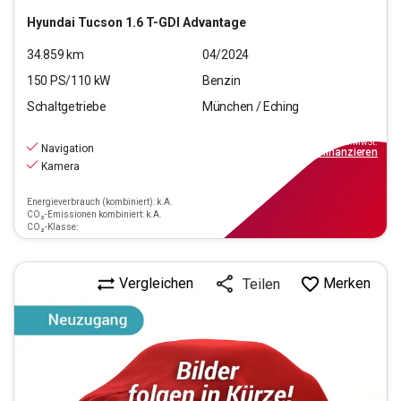
Hyundai
Tucson 1.6 T-GDI Advantage
34.859
km
04/2024
150
PS/
110
kW
Benzin
Schaltgetriebe
München / Eching
21.880
€
inkl.MwSt.
Navigation
ab
197€
mtl.
finanzieren
Kamera
Energieverbrauch (kombiniert): k.A.
CO₂-Emissionen kombiniert: k.A.
CO₂-Klasse:
Vergleichen
Merken
Teilen