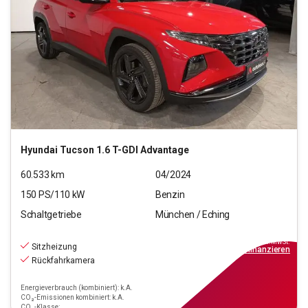
Hyundai
Tucson 1.6 T-GDI Advantage
60.533
km
04/2024
150
PS/
110
kW
Benzin
Schaltgetriebe
München / Eching
21.550
€
inkl.MwSt.
Sitzheizung
ab
194€
mtl.
finanzieren
Rückfahrkamera
Energieverbrauch (kombiniert): k.A.
CO₂-Emissionen kombiniert: k.A.
CO₂-Klasse: