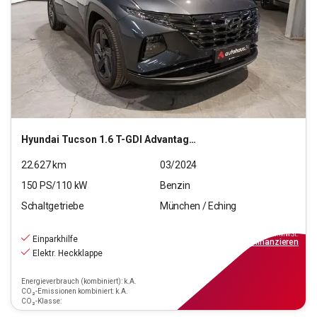
Hyundai
Tucson 1.6 T-GDI Advantage 2WD
22.627
km
03/2024
150
PS/
110
kW
Benzin
Schaltgetriebe
München / Eching
20.760
€
inkl.MwSt.
Einparkhilfe
ab
187€
mtl.
finanzieren
Elektr. Heckklappe
Energieverbrauch (kombiniert): k.A.
CO₂-Emissionen kombiniert: k.A.
CO₂-Klasse: