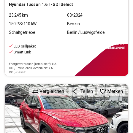
Hyundai
Tucson 1.6 T-GDI Select
23.245
km
03/2024
150
PS/
110
kW
Benzin
Schaltgetriebe
Berlin / Ludwigsfelde
20.890
€
inkl.MwSt.
LED Grillpaket
ab
188€
mtl.
finanzieren
Smart Link
Energieverbrauch (kombiniert): k.A.
CO₂-Emissionen kombiniert: k.A.
CO₂-Klasse:
Vergleichen
Merken
Teilen