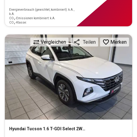
Energieverbrauch (gewichtet, kombiniert): k.A.,
k.A.
CO₂-Emissionen kombiniert: k.A.
CO₂-Klasse:
Vergleichen
Merken
Teilen
Hyundai
Tucson 1.6 T-GDI Select 2WD (EURO 6d)(OPF)