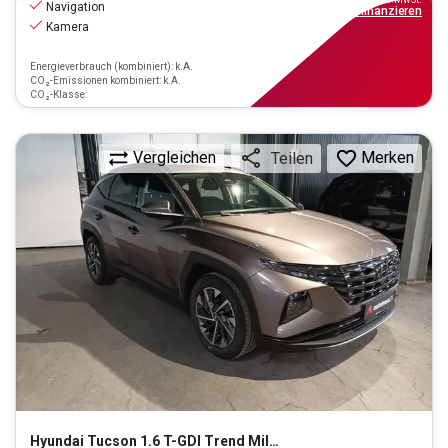
Navigation
ab
156€
mtl.
finanzieren
Kamera
Energieverbrauch (kombiniert): k.A.
CO₂-Emissionen kombiniert: k.A.
CO₂-Klasse:
Vergleichen
Merken
Teilen
Hyundai
Tucson 1.6 T-GDI Trend Mild-Hybrid