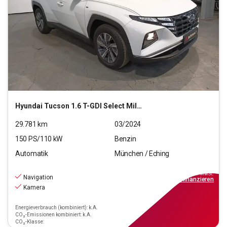
Hyundai
Tucson 1.6 T-GDI Select Mild-Hybrid 2WD
29.781
km
03/2024
150
PS/
110
kW
Benzin
Automatik
München / Eching
20.770
€
inkl.MwSt.
Navigation
ab
187€
mtl.
finanzieren
Kamera
Energieverbrauch (kombiniert): k.A.
CO₂-Emissionen kombiniert: k.A.
CO₂-Klasse: