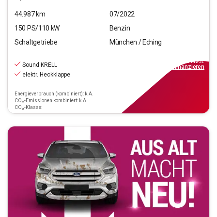
44.987
km
07/2022
150
PS/
110
kW
Benzin
Schaltgetriebe
München / Eching
19.970
€
inkl.MwSt.
Sound KRELL
ab
180€
mtl.
finanzieren
elektr. Heckklappe
Energieverbrauch (kombiniert): k.A.
CO₂-Emissionen kombiniert: k.A.
CO₂-Klasse: