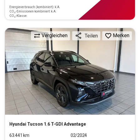
Energieverbrauch (kombiniert): k.A.
CO₂-Emissionen kombiniert: k.A.
CO₂-Klasse:
Vergleichen
Merken
Teilen
Hyundai
Tucson 1.6 T-GDI Advantage
63.441
km
02/2024