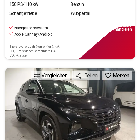
150
PS/
110
kW
Benzin
Schaltgetriebe
Wuppertal
21.390
€
inkl.MwSt.
Navigationssystem
ab
193€
mtl.
finanzieren
Apple CarPlay/Android
Energieverbrauch (kombiniert): k.A.
CO₂-Emissionen kombiniert: k.A.
CO₂-Klasse:
Vergleichen
Merken
Teilen