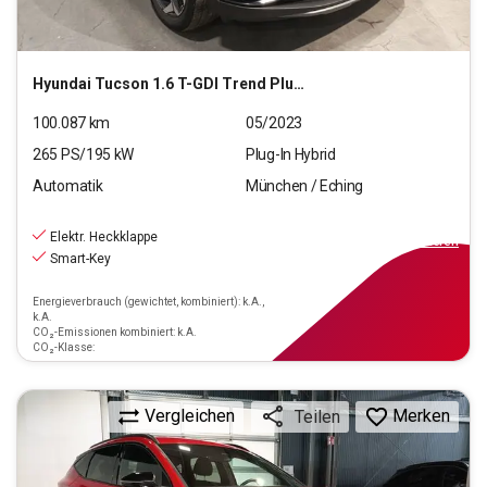
Hyundai
Tucson 1.6 T-GDI Trend Plug-In Hybrid 4WD (E6d)
100.087
km
05/2023
265
PS/
195
kW
Plug-In Hybrid
Automatik
München / Eching
21.550
€
inkl.MwSt.
Elektr. Heckklappe
ab
194€
mtl.
finanzieren
Smart-Key
Energieverbrauch (gewichtet, kombiniert): k.A.,
k.A.
CO₂-Emissionen kombiniert: k.A.
CO₂-Klasse:
Vergleichen
Merken
Teilen