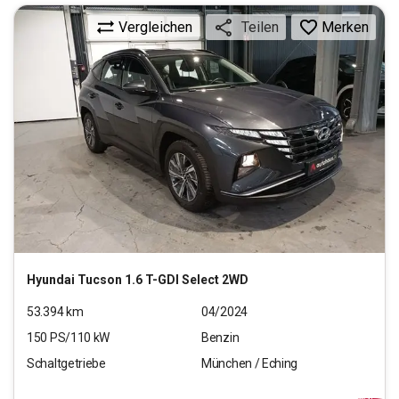
Vergleichen
Merken
Teilen
Hyundai
Tucson 1.6 T-GDI Select 2WD
53.394
km
04/2024
150
PS/
110
kW
Benzin
Schaltgetriebe
München / Eching
17.330
€
inkl.MwSt.