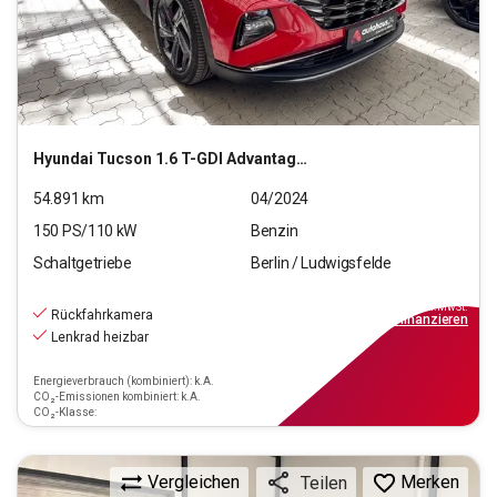
Hyundai
Tucson 1.6 T-GDI Advantage 2WD (EURO 6d)(OPF)
54.891
km
04/2024
150
PS/
110
kW
Benzin
Schaltgetriebe
Berlin / Ludwigsfelde
20.940
€
inkl.MwSt.
Rückfahrkamera
ab
189€
mtl.
finanzieren
Lenkrad heizbar
Energieverbrauch (kombiniert): k.A.
CO₂-Emissionen kombiniert: k.A.
CO₂-Klasse:
Vergleichen
Merken
Teilen