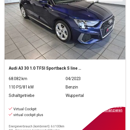
Audi
A3 30 1.0 TFSI Sportback S line (EURO 6d)
68.082
km
04/2023
110
PS/
81
kW
Benzin
Schaltgetriebe
Wuppertal
22.990
€
inkl.MwSt.
Virtual Cockpit
ab
229€
mtl.
finanzieren
virtual cockpit plus
Energieverbrauch (kombiniert): 6 l/100km