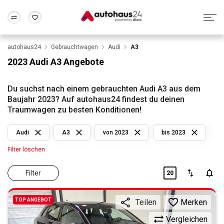
autohaus24
Gebrauchtwagen
Audi
A3
Zum Antrag
Alle Fragen & Antworten
München
Berlin
2023 Audi A3 Angebote
Wir bewerten dein Auto
Rund um die Inzahlungnahme
Frankfurt
Wuppertal
Du suchst nach einem gebrauchten Audi A3 aus dem
Baujahr 2023? Auf autohaus24 findest du deinen
Traumwagen zu besten Konditionen!
Audi
A3
von 2023
bis 2023
Filter löschen
Filter
20
TOP ANGEBOT
Merken
Teilen
Vergleichen