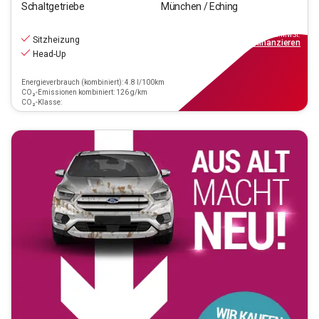
Schaltgetriebe
München / Eching
20.970
€
inkl.MwSt.
Sitzheizung
ab
239€
mtl.
finanzieren
Head-Up
Energieverbrauch (kombiniert): 4.8 l/100km
CO₂-Emissionen kombiniert: 126 g/km
CO₂-Klasse: