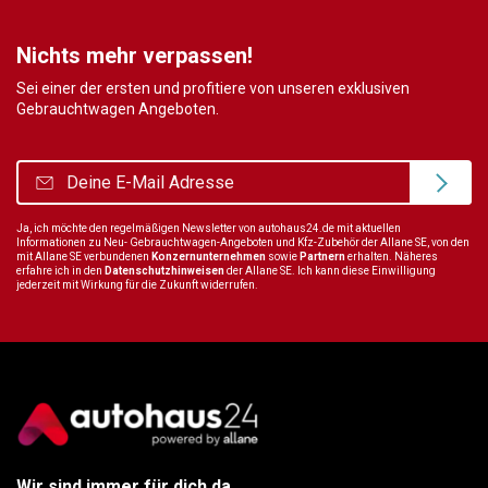
Nichts mehr verpassen!
Sei einer der ersten und profitiere von unseren exklusiven
Gebrauchtwagen Angeboten.
Ja, ich möchte den regelmäßigen Newsletter von autohaus24.de mit aktuellen
Informationen zu Neu- Gebrauchtwagen-Angeboten und Kfz-Zubehör der Allane SE, von den
mit Allane SE verbundenen
Konzernunternehmen
sowie
Partnern
erhalten. Näheres
erfahre ich in den
Datenschutzhinweisen
der Allane SE. Ich kann diese Einwilligung
jederzeit mit Wirkung für die Zukunft widerrufen.
Wir sind immer für dich da