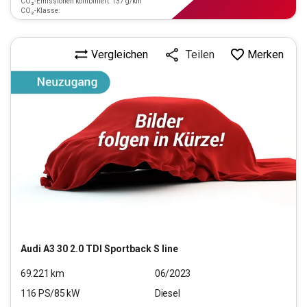
CO₂-Emissionen kombiniert: 137 g/km
CO₂-Klasse:
Vergleichen
Merken
Teilen
Audi
A3 30 2.0 TDI Sportback S line
69.221
km
06/2023
116
PS/
85
kW
Diesel