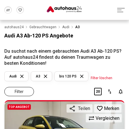
autohaus24
Gebrauchtwagen
Audi
A3
Zum Antrag
Alle Fragen & Antworten
München
Berlin
Audi A3 Ab-120 PS Angebote
Wir bewerten dein Auto
Rund um die Inzahlungnahme
Frankfurt
Wuppertal
Du suchst nach einem gebrauchten Audi A3 Ab-120 PS?
Auf autohaus24 findest du deinen Traumwagen zu
besten Konditionen!
Audi
A3
bis 120 PS
Filter löschen
Filter
20
TOP ANGEBOT
Merken
Teilen
Vergleichen