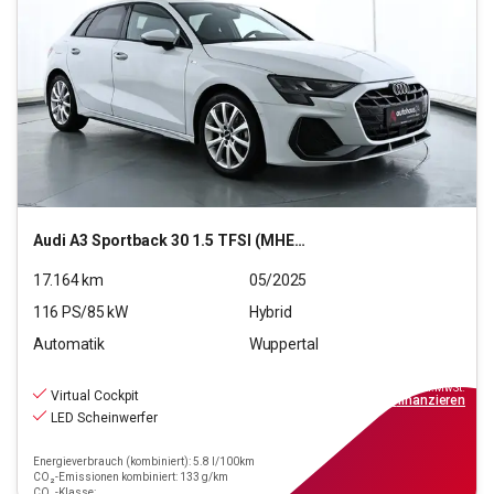
Audi
A3 Sportback 30 1.5 TFSI (MHEV) S line
17.164
km
05/2025
116
PS/
85
kW
Hybrid
Automatik
Wuppertal
29.880
€
inkl.MwSt.
Virtual Cockpit
ab
269€
mtl.
finanzieren
LED Scheinwerfer
Energieverbrauch (kombiniert): 5.8 l/100km
CO₂-Emissionen kombiniert: 133 g/km
CO₂-Klasse: