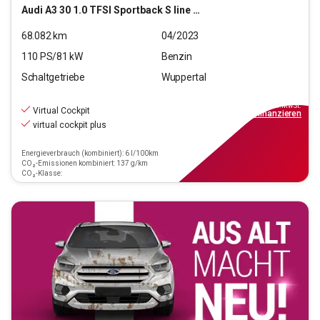
Audi
A3 30 1.0 TFSI Sportback S line (EURO 6d)
68.082
km
04/2023
110
PS/
81
kW
Benzin
Schaltgetriebe
Wuppertal
22.990
€
inkl.MwSt.
Virtual Cockpit
ab
229€
mtl.
finanzieren
virtual cockpit plus
Energieverbrauch (kombiniert): 6 l/100km
CO₂-Emissionen kombiniert: 137 g/km
CO₂-Klasse: