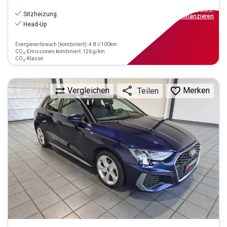
20.970
€
inkl.MwSt.
Sitzheizung
ab
239€
mtl.
finanzieren
Head-Up
Energieverbrauch (kombiniert): 4.8 l/100km
CO₂-Emissionen kombiniert: 126 g/km
CO₂-Klasse:
Vergleichen
Merken
Teilen