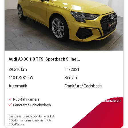
Audi
A3 30 1.0 TFSI Sportback S line MHEV (EURO 6d)
89.616
km
11/2021
110
PS/
81
kW
Benzin
Automatik
Frankfurt / Egelsbach
17.470
€
inkl.MwSt.
Rückfahrkamera
ab
158€
mtl.
finanzieren
Panorama-Schiebedach
Energieverbrauch (kombiniert): k.A.
CO₂-Emissionen kombiniert: k.A.
CO₂-Klasse: