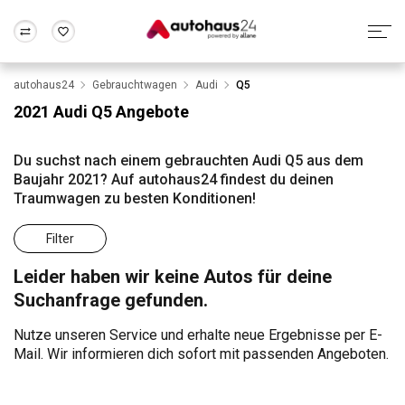
autohaus24
Gebrauchtwagen
Audi
Q5
Zum Antrag
Alle Fragen & Antworten
München
Berlin
2021 Audi Q5 Angebote
Wir bewerten dein Auto
Rund um die Inzahlungnahme
Frankfurt
Wuppertal
Du suchst nach einem gebrauchten Audi Q5 aus dem
Baujahr 2021? Auf autohaus24 findest du deinen
Traumwagen zu besten Konditionen!
Filter
Leider haben wir keine Autos für deine
Suchanfrage gefunden.
Nutze unseren Service und erhalte neue Ergebnisse per E-
Mail. Wir informieren dich sofort mit passenden Angeboten.