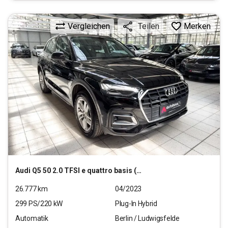
Vergleichen
Merken
Teilen
Audi
Q5 50 2.0 TFSI e quattro basis (EURO 6d)
26.777
km
04/2023
299
PS/
220
kW
Plug-In Hybrid
Automatik
Berlin / Ludwigsfelde