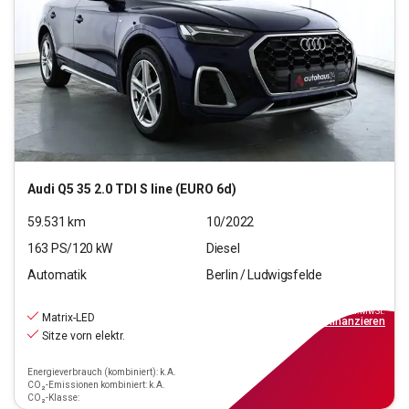
Audi
Q5 35 2.0 TDI S line (EURO 6d)
59.531
km
10/2022
163
PS/
120
kW
Diesel
Automatik
Berlin / Ludwigsfelde
27.220
€
inkl.MwSt.
Matrix-LED
ab
245€
mtl.
finanzieren
Sitze vorn elektr.
Energieverbrauch (kombiniert): k.A.
CO₂-Emissionen kombiniert: k.A.
CO₂-Klasse: