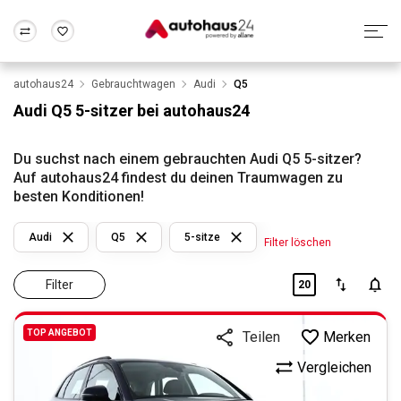
autohaus24
Gebrauchtwagen
Audi
Q5
Zum Antrag
Alle Fragen & Antworten
München
Berlin
Audi Q5 5-sitzer bei autohaus24
Wir bewerten dein Auto
Rund um die Inzahlungnahme
Frankfurt
Wuppertal
Du suchst nach einem gebrauchten Audi Q5 5-sitzer?
Auf autohaus24 findest du deinen Traumwagen zu
besten Konditionen!
Audi
Q5
5-sitze
Filter löschen
Filter
20
TOP ANGEBOT
Merken
Teilen
Vergleichen