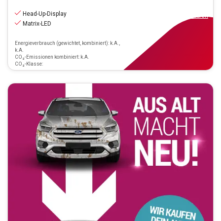
33.990
€
inkl.MwSt.
Head-Up-Display
ab
306€
mtl.
finanzieren
Matrix-LED
Energieverbrauch (gewichtet, kombiniert): k.A.,
k.A.
CO₂-Emissionen kombiniert: k.A.
CO₂-Klasse: