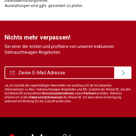
Datenübermittlungsfehler.
Ausstattungen sind ggfs. gesondert zu prüfen.
Nichts mehr verpassen!
Sei einer der ersten und profitiere von unseren exklusiven
Gebrauchtwagen Angeboten.
Ja, ich möchte den regelmäßigen Newsletter von autohaus24.de mit aktuellen
Informationen zu Neu- Gebrauchtwagen-Angeboten und Kfz-Zubehör der Allane SE, von den
mit Allane SE verbundenen
Konzernunternehmen
sowie
Partnern
erhalten. Näheres
erfahre ich in den
Datenschutzhinweisen
der Allane SE. Ich kann diese Einwilligung
jederzeit mit Wirkung für die Zukunft widerrufen.