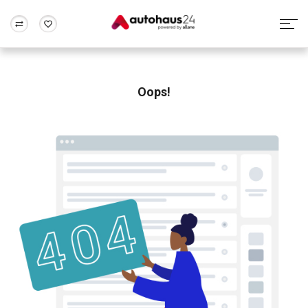
Zum Antrag
Alle Fragen & Antworten
München
Berlin
Wir bewerten dein Auto
Rund um die Inzahlungnahme
Oops!
Frankfurt
Wuppertal