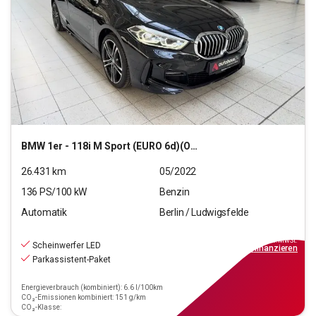
BMW
1er - 118i M Sport (EURO 6d)(OPF)
26.431
km
05/2022
136
PS/
100
kW
Benzin
Automatik
Berlin / Ludwigsfelde
23.290
€
inkl.MwSt.
Scheinwerfer LED
ab
210€
mtl.
finanzieren
Parkassistent-Paket
Energieverbrauch (kombiniert): 6.6 l/100km
CO₂-Emissionen kombiniert: 151 g/km
CO₂-Klasse: