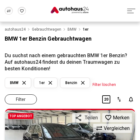
autohaus24
Gebrauchtwagen
BMW
1er
Zum Antrag
Alle Fragen & Antworten
München
Berlin
BMW 1er Benzin Gebrauchtwagen
Wir bewerten dein Auto
Rund um die Inzahlungnahme
Frankfurt
Wuppertal
Du suchst nach einem gebrauchten BMW 1er Benzin?
Auf autohaus24 findest du deinen Traumwagen zu
besten Konditionen!
BMW
1er
Benzin
Filter löschen
Filter
20
TOP ANGEBOT
Merken
Teilen
Vergleichen