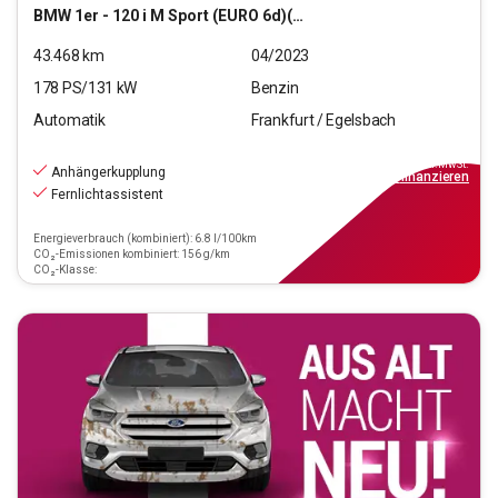
BMW
1er - 120 i M Sport (EURO 6d)(OPF)
43.468
km
04/2023
178
PS/
131
kW
Benzin
Automatik
Frankfurt / Egelsbach
27.470
€
inkl.MwSt.
Anhängerkupplung
ab
247€
mtl.
finanzieren
Fernlichtassistent
Energieverbrauch (kombiniert): 6.8 l/100km
CO₂-Emissionen kombiniert: 156 g/km
CO₂-Klasse: