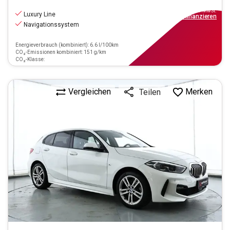
20.880
€
inkl.MwSt.
Luxury Line
ab
188€
mtl.
finanzieren
Navigationssystem
Energieverbrauch (kombiniert): 6.6 l/100km
CO₂-Emissionen kombiniert: 151 g/km
CO₂-Klasse:
Vergleichen
Merken
Teilen