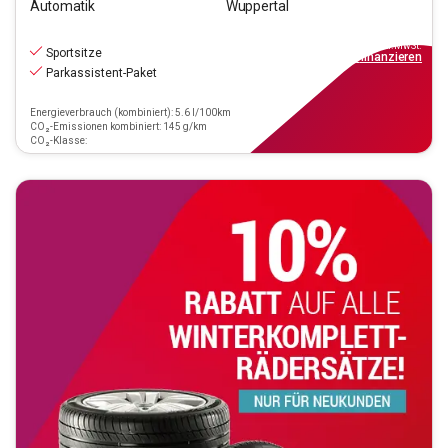
Automatik
Wuppertal
28.890
€
inkl.MwSt.
Sportsitze
ab
260€
mtl.
finanzieren
Parkassistent-Paket
Energieverbrauch (kombiniert): 5.6 l/100km
CO₂-Emissionen kombiniert: 145 g/km
CO₂-Klasse: