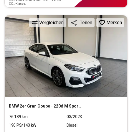
CO₂-Klasse:
Vergleichen
Merken
Teilen
BMW
2er Gran Coupe - 220d M Sport (EURO 6d)
76.189
km
03/2023
190
PS/
140
kW
Diesel