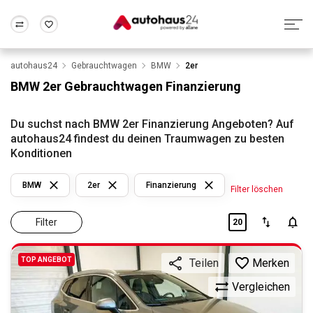
autohaus24
Gebrauchtwagen
BMW
2er
Zum Antrag
Alle Fragen & Antworten
München
Berlin
BMW 2er Gebrauchtwagen Finanzierung
Wir bewerten dein Auto
Rund um die Inzahlungnahme
Frankfurt
Wuppertal
Du suchst nach BMW 2er Finanzierung Angeboten? Auf
autohaus24 findest du deinen Traumwagen zu besten
Konditionen
BMW
2er
Finanzierung
Filter löschen
Filter
20
TOP ANGEBOT
Merken
Teilen
Vergleichen