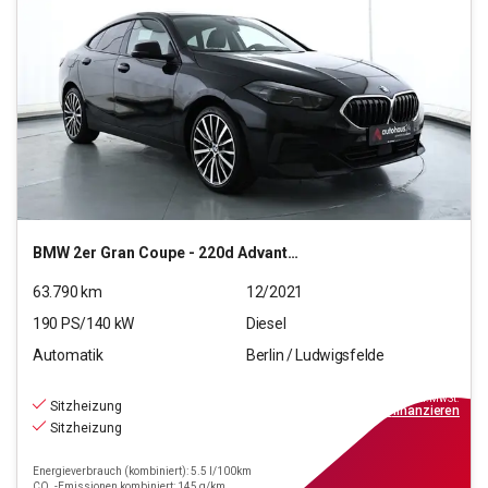
BMW
2er Gran Coupe - 220d Advantage (EURO 6d)
63.790
km
12/2021
190
PS/
140
kW
Diesel
Automatik
Berlin / Ludwigsfelde
22.990
€
inkl.MwSt.
Sitzheizung
ab
207€
mtl.
finanzieren
Sitzheizung
Energieverbrauch (kombiniert): 5.5 l/100km
CO₂-Emissionen kombiniert: 145 g/km