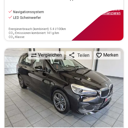
15.390
€
inkl.MwSt.
Navigationssystem
ab
139€
mtl.
finanzieren
LED Scheinwerfer
Energieverbrauch (kombiniert): 5.4 l/100km
CO₂-Emissionen kombiniert: 141 g/km
CO₂-Klasse:
Vergleichen
Merken
Teilen