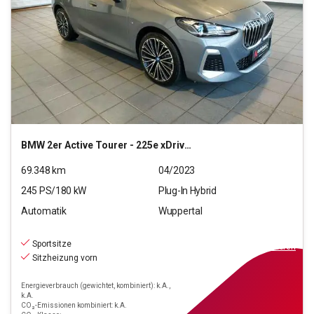
BMW
2er Active Tourer - 225e xDrive M Sport
69.348
km
04/2023
245
PS/
180
kW
Plug-In Hybrid
Automatik
Wuppertal
24.890
€
inkl.MwSt.
Sportsitze
ab
224€
mtl.
finanzieren
Sitzheizung vorn
Energieverbrauch (gewichtet, kombiniert): k.A.,
k.A.
CO₂-Emissionen kombiniert: k.A.