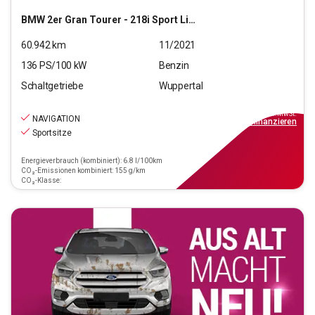
BMW
2er Gran Tourer - 218i Sport Line
60.942
km
11/2021
136
PS/
100
kW
Benzin
Schaltgetriebe
Wuppertal
17.990
€
inkl.MwSt.
NAVIGATION
ab
162€
mtl.
finanzieren
Sportsitze
Energieverbrauch (kombiniert): 6.8 l/100km
CO₂-Emissionen kombiniert: 155 g/km
CO₂-Klasse: