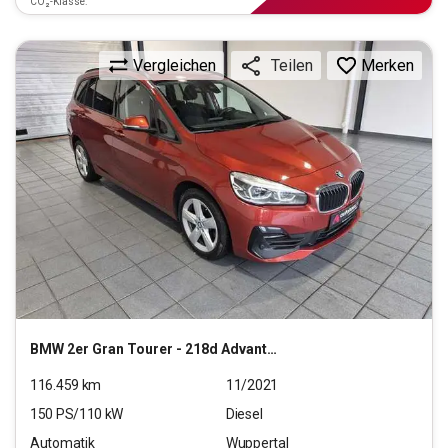
CO₂-Klasse:
Vergleichen
Merken
Teilen
BMW
2er Gran Tourer - 218d Advantage (EURO 6d)
116.459
km
11/2021
150
PS/
110
kW
Diesel
Automatik
Wuppertal