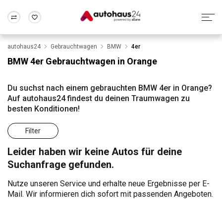
autohaus24
Gebrauchtwagen
BMW
4er
Zum Antrag
Alle Fragen & Antworten
München
Berlin
BMW 4er Gebrauchtwagen in Orange
Wir bewerten dein Auto
Rund um die Inzahlungnahme
Frankfurt
Wuppertal
Du suchst nach einem gebrauchten BMW 4er in Orange?
Auf autohaus24 findest du deinen Traumwagen zu
besten Konditionen!
Filter
Leider haben wir keine Autos für deine
Suchanfrage gefunden.
Nutze unseren Service und erhalte neue Ergebnisse per E-
Mail. Wir informieren dich sofort mit passenden Angeboten.