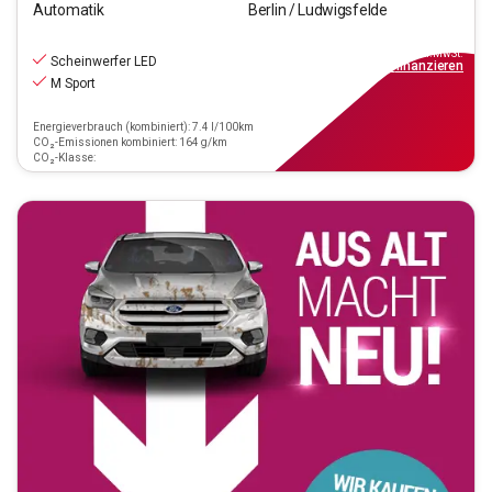
Automatik
Berlin / Ludwigsfelde
41.990
€
inkl.MwSt.
Scheinwerfer LED
ab
378€
mtl.
finanzieren
M Sport
Energieverbrauch (kombiniert): 7.4 l/100km
CO₂-Emissionen kombiniert: 164 g/km
CO₂-Klasse: