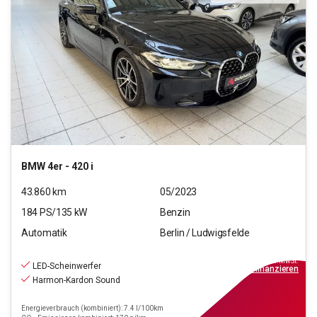
BMW
4er - 420 i
43.860
km
05/2023
184
PS/
135
kW
Benzin
Automatik
Berlin / Ludwigsfelde
37.590
€
inkl.MwSt.
LED-Scheinwerfer
ab
338€
mtl.
finanzieren
Harmon-Kardon Sound
Energieverbrauch (kombiniert): 7.4 l/100km