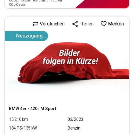
CO₂-Emissionen kombiniert: 170 g/km
CO₂-Klasse:
Vergleichen
Merken
Teilen
BMW
4er - 420 i M Sport
15.210
km
03/2023
184
PS/
135
kW
Benzin