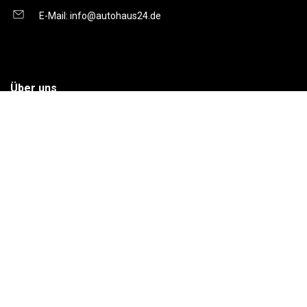
E-Mail:
info@autohaus24.de
Über uns
Über Uns
Karriere
Kontakt
Gebrauchtwagen
Automarken
Ratgeber
Auto Leasing
Inzahlungnahme
Barrierefreiheitserklärung
Folge uns