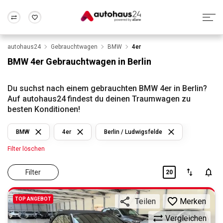
autohaus24
Gebrauchtwagen
BMW
4er
Zum Antrag
Alle Fragen & Antworten
München
Berlin
BMW 4er Gebrauchtwagen in Berlin
Wir bewerten dein Auto
Rund um die Inzahlungnahme
Frankfurt
Wuppertal
Du suchst nach einem gebrauchten BMW 4er in Berlin?
Auf autohaus24 findest du deinen Traumwagen zu
besten Konditionen!
BMW
4er
Berlin / Ludwigsfelde
Filter löschen
Filter
20
TOP ANGEBOT
Merken
Teilen
Vergleichen