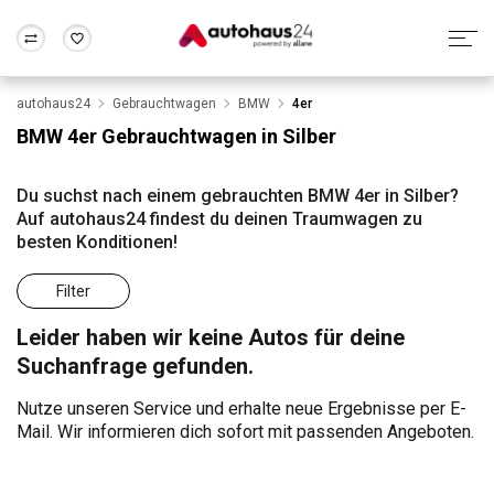
autohaus24
Gebrauchtwagen
BMW
4er
Zum Antrag
Alle Fragen & Antworten
München
Berlin
BMW 4er Gebrauchtwagen in Silber
Wir bewerten dein Auto
Rund um die Inzahlungnahme
Frankfurt
Wuppertal
Du suchst nach einem gebrauchten BMW 4er in Silber?
Auf autohaus24 findest du deinen Traumwagen zu
besten Konditionen!
Filter
Leider haben wir keine Autos für deine
Suchanfrage gefunden.
Nutze unseren Service und erhalte neue Ergebnisse per E-
Mail. Wir informieren dich sofort mit passenden Angeboten.