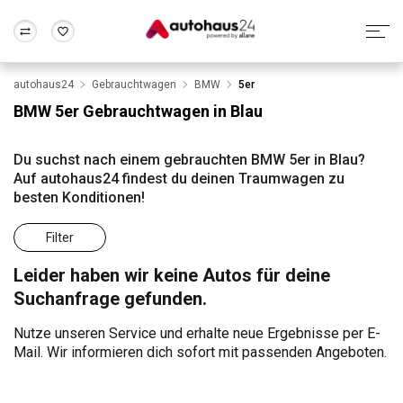
autohaus24
Gebrauchtwagen
BMW
5er
Zum Antrag
Alle Fragen & Antworten
München
Berlin
BMW 5er Gebrauchtwagen in Blau
Wir bewerten dein Auto
Rund um die Inzahlungnahme
Frankfurt
Wuppertal
Du suchst nach einem gebrauchten BMW 5er in Blau?
Auf autohaus24 findest du deinen Traumwagen zu
besten Konditionen!
Filter
Leider haben wir keine Autos für deine
Suchanfrage gefunden.
Nutze unseren Service und erhalte neue Ergebnisse per E-
Mail. Wir informieren dich sofort mit passenden Angeboten.