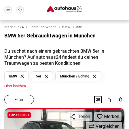
autohaus24
Gebrauchtwagen
BMW
5er
Zum Antrag
Alle Fragen & Antworten
München
Berlin
BMW 5er Gebrauchtwagen in München
Wir bewerten dein Auto
Rund um die Inzahlungnahme
Frankfurt
Wuppertal
Du suchst nach einem gebrauchten BMW 5er in
München? Auf autohaus24 findest du deinen
Traumwagen zu besten Konditionen!
BMW
5er
München / Eching
Filter löschen
Filter
20
TOP ANGEBOT
Merken
Teilen
Vergleichen