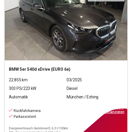
BMW
5er 540d xDrive (EURO 6e)
22.855
km
03/2025
303
PS/
223
kW
Diesel
Automatik
München / Eching
54.550
€
inkl.MwSt.
Rückfahrkamera
ab
491€
mtl.
finanzieren
Parkassistent
Energieverbrauch (kombiniert): 6.3 l/100km