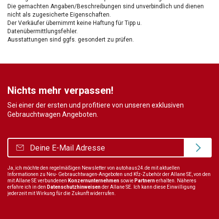
Die gemachten Angaben/Beschreibungen sind unverbindlich und dienen
nicht als zugesicherte Eigenschaften.
Der Verkäufer übernimmt keine Haftung für Tipp u.
Datenübermittlungsfehler.
Ausstattungen sind ggfs. gesondert zu prüfen.
Nichts mehr verpassen!
Sei einer der ersten und profitiere von unseren exklusiven
Gebrauchtwagen Angeboten.
Ja, ich möchte den regelmäßigen Newsletter von autohaus24.de mit aktuellen
Informationen zu Neu- Gebrauchtwagen-Angeboten und Kfz-Zubehör der Allane SE, von den
mit Allane SE verbundenen
Konzernunternehmen
sowie
Partnern
erhalten. Näheres
erfahre ich in den
Datenschutzhinweisen
der Allane SE. Ich kann diese Einwilligung
jederzeit mit Wirkung für die Zukunft widerrufen.