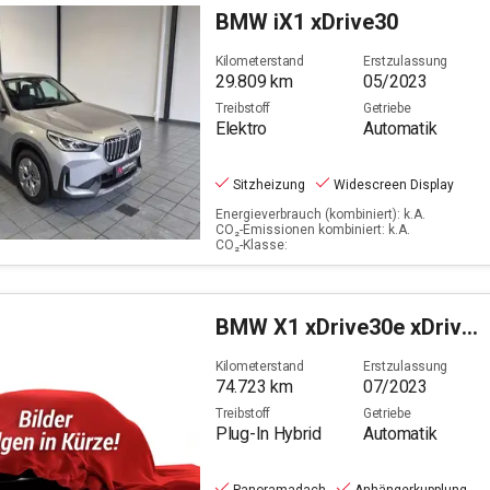
BMW
iX1 xDrive30
Kilometerstand
Erstzulassung
29.809
km
05/2023
Treibstoff
Getriebe
Elektro
Automatik
Sitzheizung
Widescreen Display
Energieverbrauch (kombiniert): k.A.
CO₂-Emissionen kombiniert: k.A.
CO₂-Klasse:
BMW
X1 xDrive30e xDrive M Sport (EURO 6d)
Kilometerstand
Erstzulassung
74.723
km
07/2023
Treibstoff
Getriebe
Plug-In Hybrid
Automatik