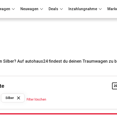
wagen
Neuwagen
Deals
Inzahlungnahme
Mark
Berlin
Frankfurt
Wuppertal
 Silber? Auf autohaus24 findest du deinen Traumwagen zu b
te
2
BMW
Silber
Filter löschen
Silber
Filter löschen