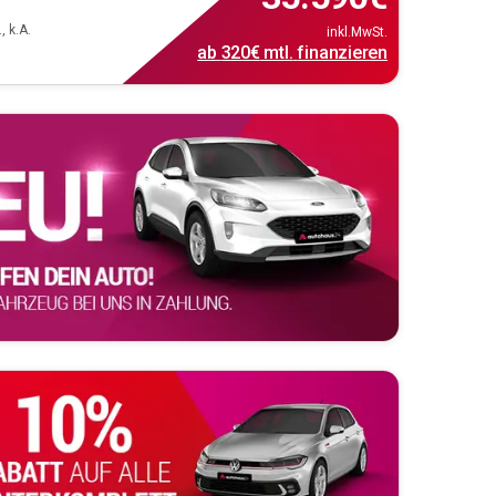
, k.A.
inkl.MwSt.
ab
320€
mtl.
finanzieren