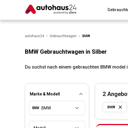
Gebraucht
Zum Antrag
Alle Fragen & Antworten
München
Wir bewerten dein Auto
autohaus24
Gebrauchtwagen
Rund um die Inzahlungnahme
BMW
BMW Gebrauchtwagen in Silber
Du suchst nach einem gebrauchten BMW model in
2
Angebo
Marke & Modell
BMW
BMW
Modell