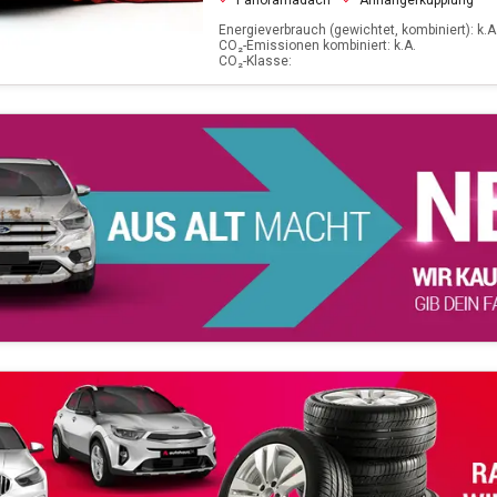
Panoramadach
Anhängerkupplung
Energieverbrauch (gewichtet, kombiniert): k.A.
CO₂-Emissionen kombiniert: k.A.
CO₂-Klasse: