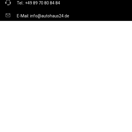
Tel.:
+49 89 70 80 84 84
E-Mail:
info@autohaus24.de
Über uns
Über Uns
Karriere
Kontakt
Gebrauchtwagen
Automarken
Ratgeber
Auto Leasing
Inzahlungnahme
Barrierefreiheitserklärung
Folge uns