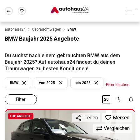
autohaus24
Gebrauchtwagen
BMW
Zum Antrag
Alle Fragen & Antworten
München
Berlin
BMW Baujahr 2025 Angebote
Wir bewerten dein Auto
Rund um die Inzahlungnahme
Frankfurt
Wuppertal
Du suchst nach einem gebrauchten BMW aus dem
Baujahr 2025? Auf autohaus24 findest du deinen
Traumwagen zu besten Konditionen!
BMW
von 2025
bis 2025
Filter löschen
Filter
20
TOP ANGEBOT
Merken
Teilen
Vergleichen