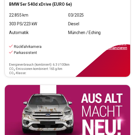
BMW
5er 540d xDrive (EURO 6e)
22.855
km
03/2025
303
PS/
223
kW
Diesel
Automatik
München / Eching
54.550
€
inkl.MwSt.
Rückfahrkamera
ab
491€
mtl.
finanzieren
Parkassistent
Energieverbrauch (kombiniert): 6.3 l/100km
CO₂-Emissionen kombiniert: 165 g/km
CO₂-Klasse: