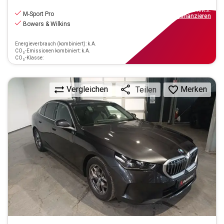
47.970
€
inkl.MwSt.
M-Sport Pro
ab
359€
mtl.
finanzieren
Bowers & Wilkins
Energieverbrauch (kombiniert): k.A.
CO₂-Emissionen kombiniert: k.A.
CO₂-Klasse:
Vergleichen
Merken
Teilen