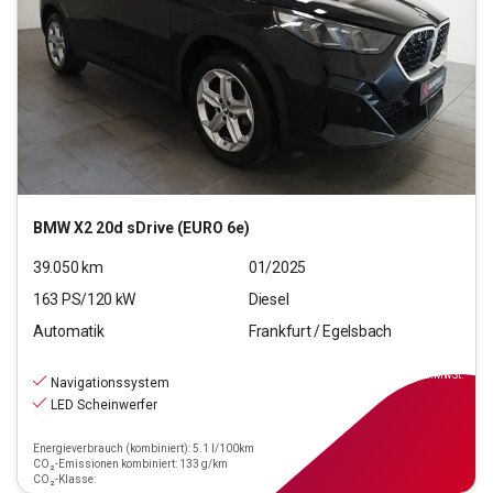
BMW
X2 20d sDrive (EURO 6e)
39.050
km
01/2025
163
PS/
120
kW
Diesel
Automatik
Frankfurt / Egelsbach
34.970
€
inkl.MwSt.
Navigationssystem
LED Scheinwerfer
Energieverbrauch (kombiniert): 5.1 l/100km
CO₂-Emissionen kombiniert: 133 g/km
CO₂-Klasse: