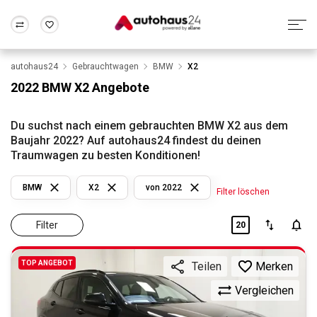
autohaus24
Gebrauchtwagen
BMW
X2
Zum Antrag
Alle Fragen & Antworten
München
Berlin
2022 BMW X2 Angebote
Wir bewerten dein Auto
Rund um die Inzahlungnahme
Frankfurt
Wuppertal
Du suchst nach einem gebrauchten BMW X2 aus dem
Baujahr 2022? Auf autohaus24 findest du deinen
Traumwagen zu besten Konditionen!
BMW
X2
von 2022
Filter löschen
Filter
20
TOP ANGEBOT
Merken
Teilen
Vergleichen