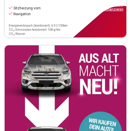
19.390
€
inkl.MwSt.
Sitzheizung vorn
ab
175€
mtl.
finanzieren
Navigation
Energieverbrauch (kombiniert): 6.9 l/100km
CO₂-Emissionen kombiniert: 158 g/km
CO₂-Klasse: