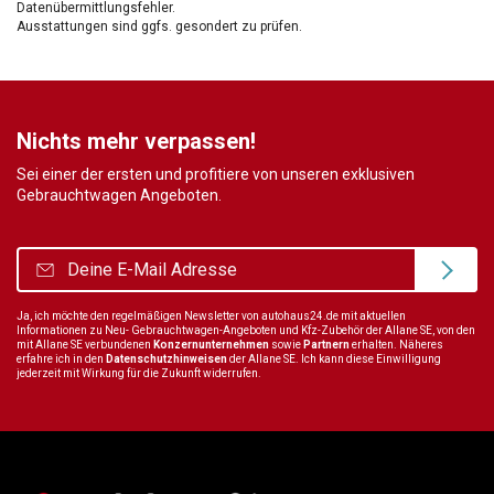
Datenübermittlungsfehler.
Ausstattungen sind ggfs. gesondert zu prüfen.
Nichts mehr verpassen!
Sei einer der ersten und profitiere von unseren exklusiven
Gebrauchtwagen Angeboten.
Ja, ich möchte den regelmäßigen Newsletter von autohaus24.de mit aktuellen
Informationen zu Neu- Gebrauchtwagen-Angeboten und Kfz-Zubehör der Allane SE, von den
mit Allane SE verbundenen
Konzernunternehmen
sowie
Partnern
erhalten. Näheres
erfahre ich in den
Datenschutzhinweisen
der Allane SE. Ich kann diese Einwilligung
jederzeit mit Wirkung für die Zukunft widerrufen.