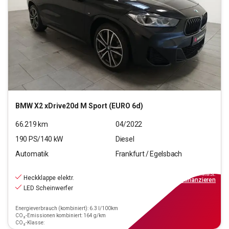
BMW
X2 xDrive20d M Sport (EURO 6d)
66.219
km
04/2022
190
PS/
140
kW
Diesel
Automatik
Frankfurt / Egelsbach
25.470
€
inkl.MwSt.
Heckklappe elektr.
ab
229€
mtl.
finanzieren
LED Scheinwerfer
Energieverbrauch (kombiniert): 6.3 l/100km
CO₂-Emissionen kombiniert: 164 g/km
CO₂-Klasse: