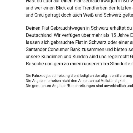
Hast du Lust auf einen Fiat Gebrauchtwagen in Schw
und wer einen Blick auf die Trendfarben der letzten
und Grau gefragt doch auch Weiß und Schwarz gelten a
Deinen Fiat Gebrauchtwagen in Schwarz erhältst du
Deutschland. Wir verfügen über mehr als 15 Jahre E
lassen sich gebrauchte Fiat in Schwarz oder einer a
Santander Consumer Bank zusammen und bieten sensa
unsere Kundinnen und Kunden sind uns regelrecht G
Besuche uns gern an einem unserer drei Standorte 
Die Fahrzeugbeschreibung dient lediglich der allg. Identifizierun
Die Angaben erheben nicht den Anspruch auf Vollständigkeit.
Die gemachten Angaben/Beschreibungen sind unverbindlich und 
Der Verkäufer übernimmt keine Haftung für Tipp u. Datenübermittl
Ausstattungen sind ggfs. gesondert zu prüfen.
Nichts mehr verpassen!