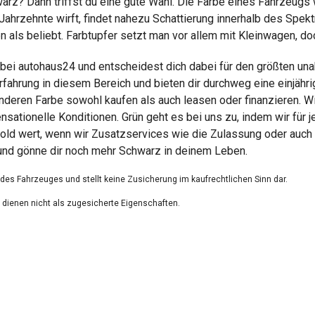
arz? Dann triffst du eine gute Wahl. Die Farbe eines Fahrzeugs
 Jahrzehnte wirft, findet nahezu Schattierung innerhalb des Spe
ls beliebt. Farbtupfer setzt man vor allem mit Kleinwagen, doch g
 bei autohaus24 und entscheidest dich dabei für den größten un
rfahrung in diesem Bereich und bieten dir durchweg eine einjähr
nderen Farbe sowohl kaufen als auch leasen oder finanzieren. Wi
tionelle Konditionen. Grün geht es bei uns zu, indem wir für 
old wert, wenn wir Zusatzservices wie die Zulassung oder auch 
und gönne dir noch mehr Schwarz in deinem Leben.
g des Fahrzeuges und stellt keine Zusicherung im kaufrechtlichen Sinn dar.
dienen nicht als zugesicherte Eigenschaften.
ungsfehler.