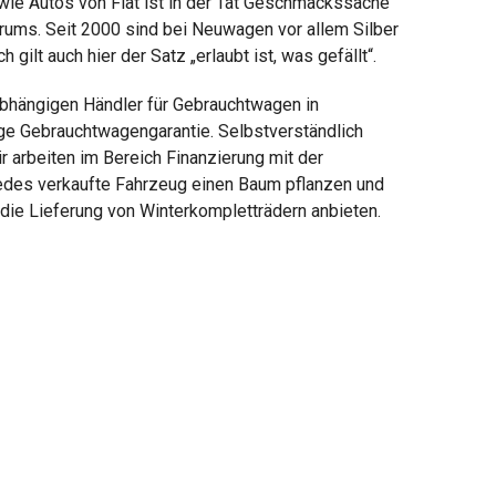
 wie Autos von Fiat ist in der Tat Geschmackssache
ktrums. Seit 2000 sind bei Neuwagen vor allem Silber
ilt auch hier der Satz „erlaubt ist, was gefällt“.
abhängigen Händler für Gebrauchtwagen in
ige Gebrauchtwagengarantie. Selbstverständlich
r arbeiten im Bereich Finanzierung mit der
jedes verkaufte Fahrzeug einen Baum pflanzen und
die Lieferung von Winterkompletträdern anbieten.