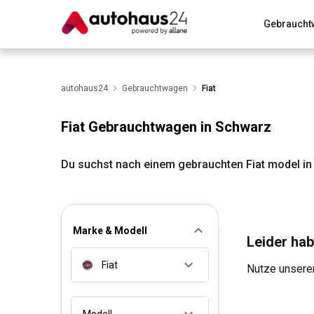
Gebraucht
Zum Antrag
Alle Fragen & Antworten
München
Wir bewerten dein Auto
autohaus24
Gebrauchtwagen
Rund um die Inzahlungnahme
Fiat
Fiat Gebrauchtwagen in Schwarz
Du suchst nach einem gebrauchten Fiat model in
Marke & Modell
Leider hab
Fiat
Nutze unseren
Modell