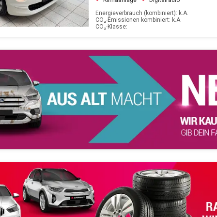
Klimaanlage
Digitalradio
Energieverbrauch (kombiniert): k.A.
CO₂-Emissionen kombiniert: k.A.
CO₂-Klasse: