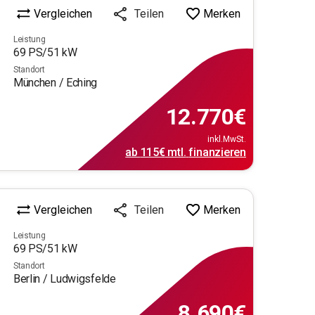
Vergleichen
Merken
Teilen
Leistung
69
PS/
51
kW
Standort
München / Eching
12.770
€
inkl.MwSt.
ab
115€
mtl.
finanzieren
Vergleichen
Merken
Teilen
Leistung
69
PS/
51
kW
Standort
Berlin / Ludwigsfelde
8.690
€