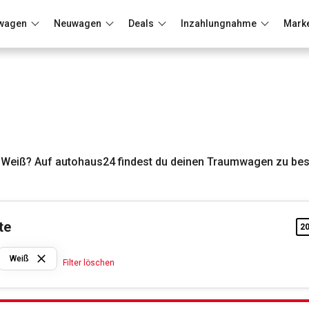
wagen
Neuwagen
Deals
Inzahlungnahme
Mark
Berlin
Frankfurt
Wuppertal
 Weiß? Auf autohaus24 findest du deinen Traumwagen zu bes
te
2
Fiat
Weiß
Filter löschen
Weiß
Filter löschen