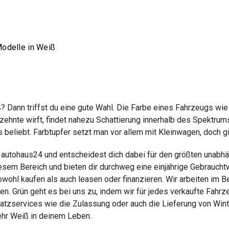
Modelle in Weiß
? Dann triffst du eine gute Wahl. Die Farbe eines Fahrzeugs wie
rzehnte wirft, findet nahezu Schattierung innerhalb des Spektru
eliebt. Farbtupfer setzt man vor allem mit Kleinwagen, doch gilt 
i autohaus24 und entscheidest dich dabei für den größten unabh
iesem Bereich und bieten dir durchweg eine einjährige Gebraucht
owohl kaufen als auch leasen oder finanzieren. Wir arbeiten im 
n. Grün geht es bei uns zu, indem wir für jedes verkaufte Fahr
satzservices wie die Zulassung oder auch die Lieferung von Win
ehr Weiß in deinem Leben.