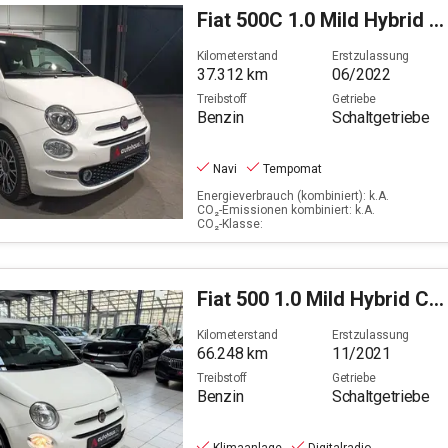
Fiat
500C 1.0 Mild Hybrid DolceVita (EURO 6d) Dolce Vit
Kilometerstand
Erstzulassung
37.312
km
06/2022
Treibstoff
Getriebe
Benzin
Schaltgetriebe
Navi
Tempomat
Energieverbrauch (kombiniert): k.A.
CO₂-Emissionen kombiniert: k.A.
CO₂-Klasse:
Fiat
500 1.0 Mild Hybrid Cult (EURO 6d)
Kilometerstand
Erstzulassung
66.248
km
11/2021
Treibstoff
Getriebe
Benzin
Schaltgetriebe