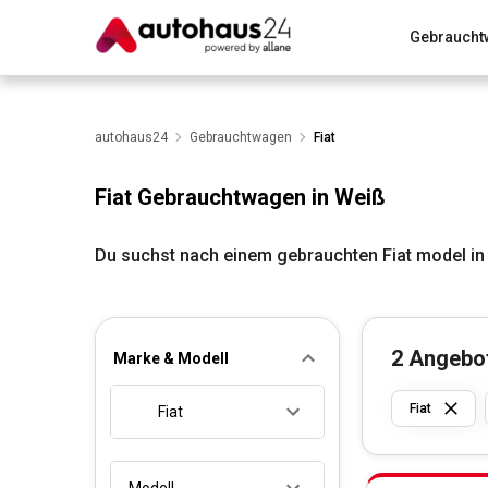
Gebraucht
Zum Antrag
Alle Fragen & Antworten
München
Wir bewerten dein Auto
autohaus24
Gebrauchtwagen
Rund um die Inzahlungnahme
Fiat
Fiat Gebrauchtwagen in Weiß
Du suchst nach einem gebrauchten Fiat model in
2
Angebo
Marke & Modell
Fiat
Fiat
Modell