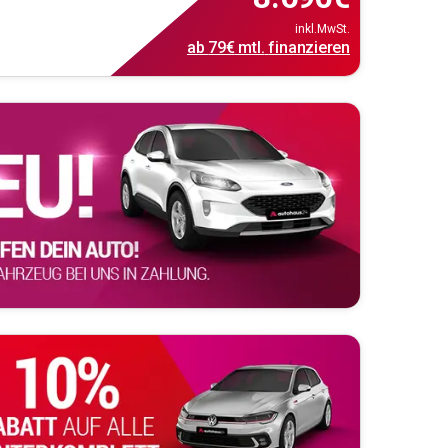
inkl.MwSt.
ab
79€
mtl.
finanzieren