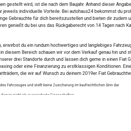
en gestellt wird, ist die nach dem Baujahr. Anhand dieser Angabe
r jeweils individuelle Vorteile. Bei autohaus24 bekommst du p
junge Gebrauchte für dich bereitszustellen und bieten dir zudem
ren genießt du bei uns das Rückgaberecht von 14 Tagen nach Ka
, erwirbst du ein rundum hochwertiges und langlebiges Fahrzeu
in diesem Bereich schauen wir vor dem Verkauf genau hin und ste
nserer drei Standorte durch und lassen dich gerne in einen Fia
s Leasing oder eine Finanzierung zu erstklassigen Konditionen. E
tträdern, die wir auf Wunsch zu deinem 2019er Fiat Gebrauchtw
g des Fahrzeuges und stellt keine Zusicherung im kaufrechtlichen Sinn dar.
dienen nicht als zugesicherte Eigenschaften.
ungsfehler.