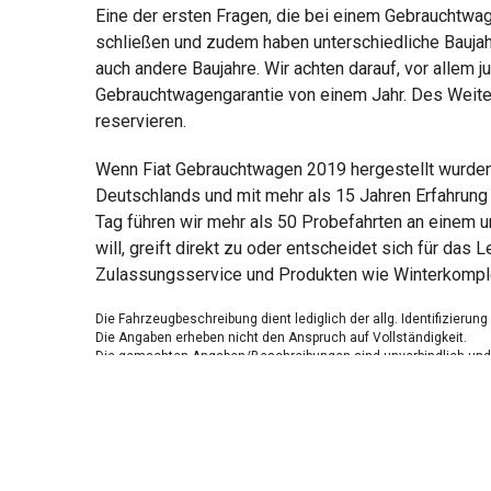
Eine der ersten Fragen, die bei einem Gebrauchtwag
schließen und zudem haben unterschiedliche Baujah
auch andere Baujahre. Wir achten darauf, vor allem 
Gebrauchtwagengarantie von einem Jahr. Des Weite
reservieren.
Wenn Fiat Gebrauchtwagen 2019 hergestellt wurden
Deutschlands und mit mehr als 15 Jahren Erfahrung 
Tag führen wir mehr als 50 Probefahrten an einem u
will, greift direkt zu oder entscheidet sich für da
Zulassungsservice und Produkten wie Winterkomple
Die Fahrzeugbeschreibung dient lediglich der allg. Identifizierun
Die Angaben erheben nicht den Anspruch auf Vollständigkeit.
Die gemachten Angaben/Beschreibungen sind unverbindlich und 
Der Verkäufer übernimmt keine Haftung für Tipp u. Datenübermittl
Ausstattungen sind ggfs. gesondert zu prüfen.