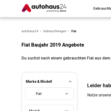
Gebraucht
Zum Antrag
Alle Fragen & Antworten
München
Wir bewerten dein Auto
autohaus24
Gebrauchtwagen
Rund um die Inzahlungnahme
Fiat
Fiat Baujahr 2019 Angebote
Du suchst nach einem gebrauchten Fiat aus dem 
Marke & Modell
Leider hab
Fiat
Nutze unseren
Modell