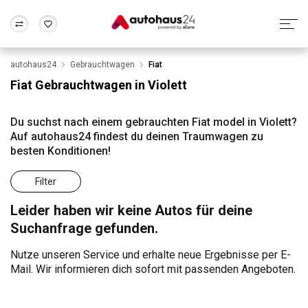
autohaus24
Gebrauchtwagen
Fiat
Zum Antrag
Alle Fragen & Antworten
München
Berlin
Fiat Gebrauchtwagen in Violett
Wir bewerten dein Auto
Rund um die Inzahlungnahme
Frankfurt
Wuppertal
Du suchst nach einem gebrauchten Fiat model in Violett?
Auf autohaus24 findest du deinen Traumwagen zu
besten Konditionen!
Filter
Leider haben wir keine Autos für deine
Suchanfrage gefunden.
Nutze unseren Service und erhalte neue Ergebnisse per E-
Mail. Wir informieren dich sofort mit passenden Angeboten.