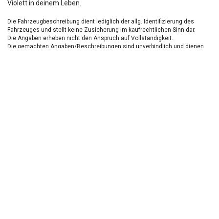
Violett in deinem Leben.
Die Fahrzeugbeschreibung dient lediglich der allg. Identifizierung des
Fahrzeuges und stellt keine Zusicherung im kaufrechtlichen Sinn dar.
Die Angaben erheben nicht den Anspruch auf Vollständigkeit.
Die gemachten Angaben/Beschreibungen sind unverbindlich und dienen
nicht als zugesicherte Eigenschaften.
Der Verkäufer übernimmt keine Haftung für Tipp u.
Datenübermittlungsfehler.
Ausstattungen sind ggfs. gesondert zu prüfen.
Nichts mehr verpassen!
Sei einer der ersten und profitiere von unseren exklusiven
Gebrauchtwagen Angeboten.
Ja, ich möchte den regelmäßigen Newsletter von autohaus24.de mit aktuellen
Informationen zu Neu- Gebrauchtwagen-Angeboten und Kfz-Zubehör der Allane SE, von den