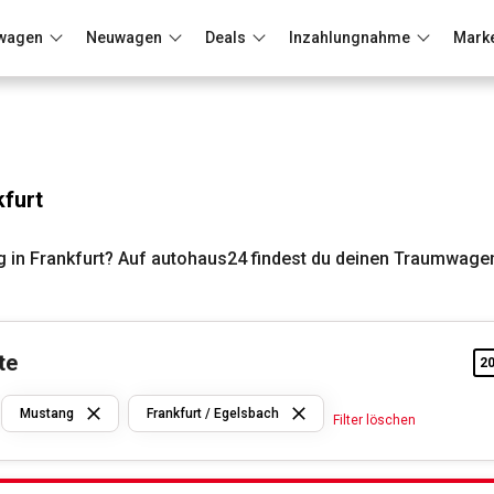
wagen
Neuwagen
Deals
Inzahlungnahme
Mark
Berlin
Frankfurt
Wuppertal
furt
in Frankfurt? Auf autohaus24 findest du deinen Traumwagen
te
2
Ford
Mustang
Frankfurt / Egelsbach
Filter löschen
Mustang
Frankfurt /