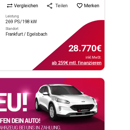
Vergleichen
Merken
Teilen
Leistung
269
PS/
198
kW
Standort
Frankfurt / Egelsbach
28.770
€
inkl.MwSt.
ab
259€
mtl.
finanzieren