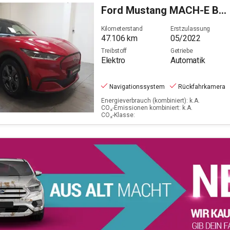
Egelsbach
Ford
Mustang MACH-E Basis (Standard Range)
Filter löschen
Kilometerstand
Erstzulassung
47.106
km
05/2022
Treibstoff
Getriebe
Elektro
Automatik
Navigationssystem
Rückfahrkamera
Energieverbrauch (kombiniert): k.A.
CO₂-Emissionen kombiniert: k.A.
CO₂-Klasse: