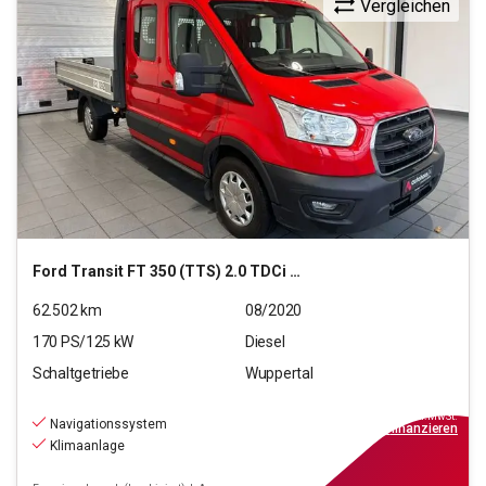
Vergleichen
Ford
Transit FT 350 (TTS) 2.0 TDCi DPF 350 L5 Trend RWD
62.502
km
08/2020
170
PS/
125
kW
Diesel
Schaltgetriebe
Wuppertal
21.790
€
inkl.MwSt.
Navigationssystem
ab
196€
mtl.
finanzieren
Klimaanlage