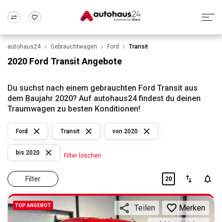
autohaus24
Gebrauchtwagen
Ford
Transit
Zum Antrag
Alle Fragen & Antworten
München
Berlin
2020 Ford Transit Angebote
Wir bewerten dein Auto
Rund um die Inzahlungnahme
Frankfurt
Wuppertal
Du suchst nach einem gebrauchten Ford Transit aus
dem Baujahr 2020? Auf autohaus24 findest du deinen
Traumwagen zu besten Konditionen!
Ford
Transit
von 2020
bis 2020
Filter löschen
Filter
20
TOP ANGEBOT
Merken
Teilen