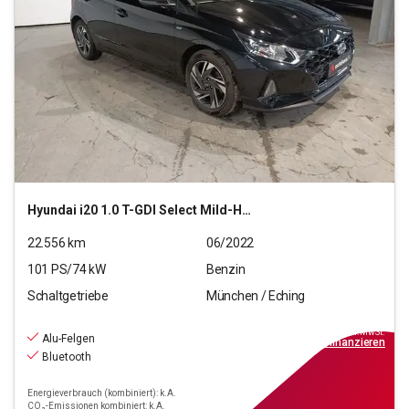
Hyundai
i20 1.0 T-GDI Select Mild-Hybrid (EURO 6d)(OPF)
22.556
km
06/2022
101
PS/
74
kW
Benzin
Schaltgetriebe
München / Eching
13.440
€
inkl.MwSt.
Alu-Felgen
ab
121€
mtl.
finanzieren
Bluetooth
Energieverbrauch (kombiniert): k.A.
CO₂-Emissionen kombiniert: k.A.