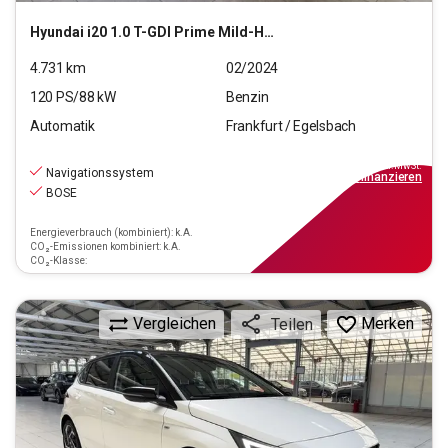
Hyundai
i20 1.0 T-GDI Prime Mild-Hybrid (EURO 6d)(OPF)
4.731
km
02/2024
120
PS/
88
kW
Benzin
Automatik
Frankfurt / Egelsbach
18.670
€
inkl.MwSt.
Navigationssystem
ab
168€
mtl.
finanzieren
BOSE
Energieverbrauch (kombiniert): k.A.
CO₂-Emissionen kombiniert: k.A.
CO₂-Klasse:
Vergleichen
Merken
Teilen