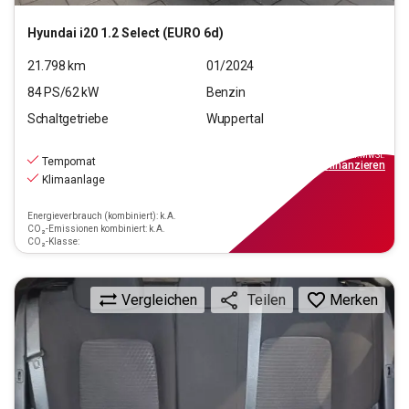
Hyundai
i20 1.2 Select (EURO 6d)
21.798
km
01/2024
84
PS/
62
kW
Benzin
Schaltgetriebe
Wuppertal
14.490
€
inkl.MwSt.
Tempomat
ab
131€
mtl.
finanzieren
Klimaanlage
Energieverbrauch (kombiniert): k.A.
CO₂-Emissionen kombiniert: k.A.
CO₂-Klasse:
Vergleichen
Merken
Teilen