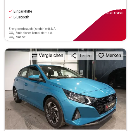
13.190
€
inkl.MwSt.
Einparkhilfe
ab
119€
mtl.
finanzieren
Bluetooth
Energieverbrauch (kombiniert): k.A.
CO₂-Emissionen kombiniert: k.A.
CO₂-Klasse:
Vergleichen
Merken
Teilen