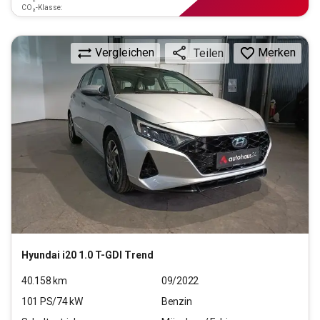
CO₂-Klasse:
Vergleichen
Merken
Teilen
Hyundai
i20 1.0 T-GDI Trend
40.158
km
09/2022
101
PS/
74
kW
Benzin