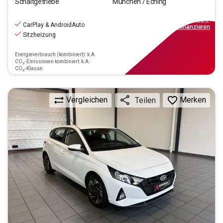
Schaltgetriebe
München / Eching
13.970
€
inkl.MwSt.
CarPlay & AndroidAuto
ab
126€
mtl.
finanzieren
Sitzheizung
Energieverbrauch (kombiniert): k.A.
CO₂-Emissionen kombiniert: k.A.
CO₂-Klasse:
Vergleichen
Merken
Teilen