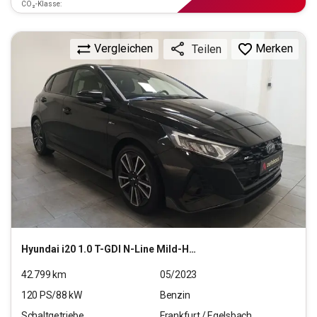
CO₂-Klasse:
Vergleichen
Merken
Teilen
Hyundai
i20 1.0 T-GDI N-Line Mild-Hybrid (EURO 6d)(OPF)
42.799
km
05/2023
120
PS/
88
kW
Benzin
Schaltgetriebe
Frankfurt / Egelsbach