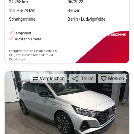
24.258
km
06/2022
101
PS/
74
kW
Benzin
Schaltgetriebe
Berlin / Ludwigsfelde
14.990
€
inkl.MwSt.
Tempomat
ab
135€
mtl.
finanzieren
Rückfahrkamera
Energieverbrauch (kombiniert): k.A.
CO₂-Emissionen kombiniert: k.A.
CO₂-Klasse:
Vergleichen
Merken
Teilen