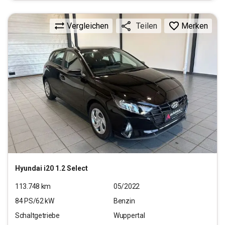
Vergleichen
Merken
Teilen
Hyundai
i20 1.2 Select
113.748
km
05/2022
84
PS/
62
kW
Benzin
Schaltgetriebe
Wuppertal