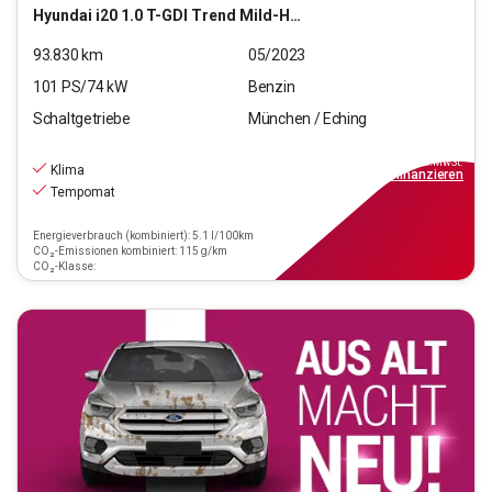
Hyundai
i20 1.0 T-GDI Trend Mild-Hybrid
93.830
km
05/2023
101
PS/
74
kW
Benzin
Schaltgetriebe
München / Eching
11.970
€
inkl.MwSt.
Klima
ab
108€
mtl.
finanzieren
Tempomat
Energieverbrauch (kombiniert): 5.1 l/100km
CO₂-Emissionen kombiniert: 115 g/km
CO₂-Klasse: