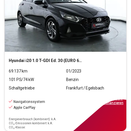
Hyundai
i20 1.0 T-GDI Ed. 30 (EURO 6d)(OPF)
69.137
km
01/2023
101
PS/
74
kW
Benzin
Schaltgetriebe
Frankfurt / Egelsbach
14.770
€
inkl.MwSt.
Navigationssystem
ab
133€
mtl.
finanzieren
Apple CarPlay
Energieverbrauch (kombiniert): k.A.
CO₂-Emissionen kombiniert: k.A.
CO₂-Klasse: