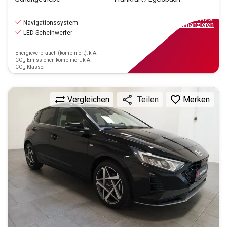
16.670
€
inkl.MwSt.
Navigationssystem
ab
150€
mtl.
finanzieren
LED Scheinwerfer
Energieverbrauch (kombiniert): k.A.
CO₂-Emissionen kombiniert: k.A.
CO₂-Klasse:
Vergleichen
Merken
Teilen