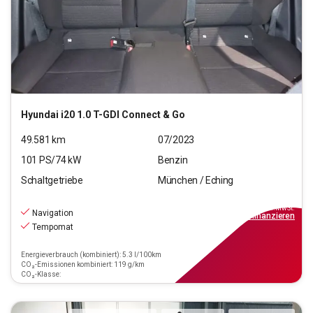
Hyundai
i20 1.0 T-GDI Connect & Go
49.581
km
07/2023
101
PS/
74
kW
Benzin
Schaltgetriebe
München / Eching
14.550
€
inkl.MwSt.
Navigation
ab
169€
mtl.
finanzieren
Tempomat
Energieverbrauch (kombiniert): 5.3 l/100km
CO₂-Emissionen kombiniert: 119 g/km
CO₂-Klasse: