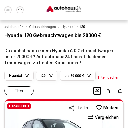
autohaus24
Gebrauchtwagen
Hyundai
i20
Zum Antrag
Alle Fragen & Antworten
München
Berlin
Hyundai i20 Gebrauchtwagen bis 20000 €
Wir bewerten dein Auto
Rund um die Inzahlungnahme
Frankfurt
Wuppertal
Du suchst nach einem Hyundai i20 Gebrauchtwagen
unter 20000 €? Auf autohaus24 findest du deinen
Traumwagen zu besten Konditionen!
Hyundai
i20
bis 20.000 €
Filter löschen
Filter
20
TOP ANGEBOT
Merken
Teilen
Vergleichen