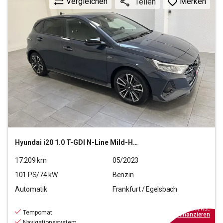
Vergleichen
Merken
Teilen
Hyundai
i20 1.0 T-GDI N-Line Mild-Hybrid (EURO 6d)(OPF)
17.209
km
05/2023
101
PS/
74
kW
Benzin
Automatik
Frankfurt / Egelsbach
19.220
€
inkl.MwSt.
Tempomat
ab
173€
mtl.
finanzieren
Navigationssystem