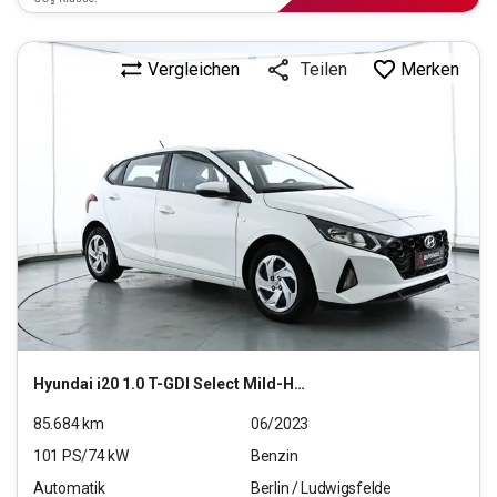
Vergleichen
Merken
Teilen
Hyundai
i20 1.0 T-GDI Select Mild-Hybrid (EURO 6d)(OPF)
85.684
km
06/2023
101
PS/
74
kW
Benzin
Automatik
Berlin / Ludwigsfelde