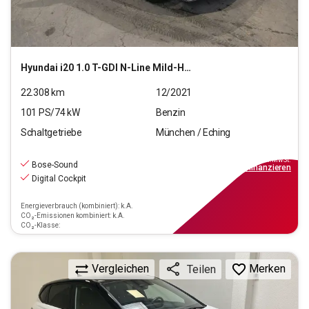
Hyundai
i20 1.0 T-GDI N-Line Mild-Hybrid
22.308
km
12/2021
101
PS/
74
kW
Benzin
Schaltgetriebe
München / Eching
15.550
€
inkl.MwSt.
Bose-Sound
ab
140€
mtl.
finanzieren
Digital Cockpit
Energieverbrauch (kombiniert): k.A.
CO₂-Emissionen kombiniert: k.A.
CO₂-Klasse:
Vergleichen
Merken
Teilen