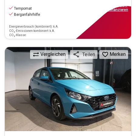
9.990
€
inkl.MwSt.
Tempomat
ab
90€
mtl.
finanzieren
Berganfahrhilfe
Energieverbrauch (kombiniert): k.A.
CO₂-Emissionen kombiniert: k.A.
CO₂-Klasse:
Vergleichen
Merken
Teilen