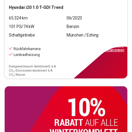
Hyundai
i20 1.0 T-GDI Trend
65.324
km
06/2023
101
PS/
74
kW
Benzin
Schaltgetriebe
München / Eching
13.440
€
inkl.MwSt.
Rückfahrkamera
ab
159€
mtl.
finanzieren
Lenkradheizung
Energieverbrauch (kombiniert): k.A.
CO₂-Emissionen kombiniert: k.A.
CO₂-Klasse: