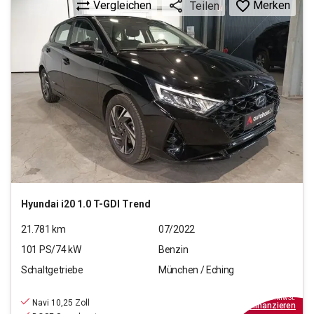
Vergleichen
Merken
Teilen
Hyundai
i20 1.0 T-GDI Trend
21.781
km
07/2022
101
PS/
74
kW
Benzin
Schaltgetriebe
München / Eching
14.940
€
inkl.MwSt.
Navi 10,25 Zoll
ab
135€
mtl.
finanzieren