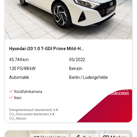
Hyundai
i20 1.0 T-GDI Prime Mild-Hybrid (EURO 6d)(OPF)
45.744
km
05/2022
120
PS/
88
kW
Benzin
Automatik
Berlin / Ludwigsfelde
18.790
€
inkl.MwSt.
Rückfahrkamera
ab
169€
mtl.
finanzieren
Navi
Energieverbrauch (kombiniert): k.A.
CO₂-Emissionen kombiniert: k.A.
CO₂-Klasse: