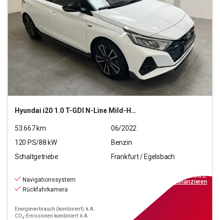
Hyundai
i20 1.0 T-GDI N-Line Mild-Hybrid (EURO 6d)(OPF)
53.667
km
06/2022
120
PS/
88
kW
Benzin
Schaltgetriebe
Frankfurt / Egelsbach
15.970
€
inkl.MwSt.
Navigationssystem
ab
144€
mtl.
finanzieren
Rückfahrkamera
Energieverbrauch (kombiniert): k.A.
CO₂-Emissionen kombiniert: k.A.