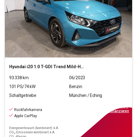
Hyundai
i20 1.0 T-GDI Trend Mild-Hybrid
93.338
km
06/2023
101
PS/
74
kW
Benzin
Schaltgetriebe
München / Eching
12.550
€
inkl.MwSt.
Rückfahrkamera
ab
139€
mtl.
finanzieren
Apple CarPlay
Energieverbrauch (kombiniert): k.A.
CO₂-Emissionen kombiniert: k.A.
CO₂-Klasse: