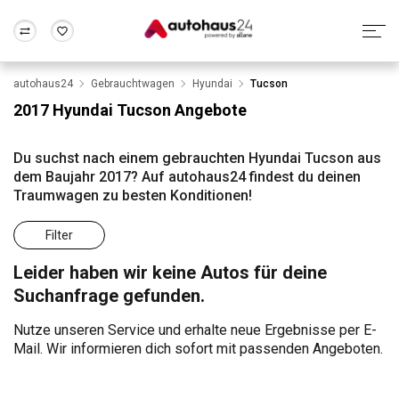
autohaus24
Gebrauchtwagen
Hyundai
Tucson
Zum Antrag
Alle Fragen & Antworten
München
Berlin
2017 Hyundai Tucson Angebote
Wir bewerten dein Auto
Rund um die Inzahlungnahme
Frankfurt
Wuppertal
Du suchst nach einem gebrauchten Hyundai Tucson aus
dem Baujahr 2017? Auf autohaus24 findest du deinen
Traumwagen zu besten Konditionen!
Filter
Leider haben wir keine Autos für deine
Suchanfrage gefunden.
Nutze unseren Service und erhalte neue Ergebnisse per E-
Mail. Wir informieren dich sofort mit passenden Angeboten.