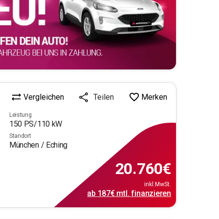
Vergleichen
Merken
Teilen
Leistung
150
PS/
110
kW
Standort
München / Eching
20.760
€
inkl.MwSt.
ab
187€
mtl.
finanzieren