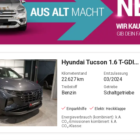
Hyundai
Tucson 1.6 T-GDI Advantage 2WD
Kilometerstand
Erstzulassung
22.627
km
03/2024
Treibstoff
Getriebe
Benzin
Schaltgetriebe
Einparkhilfe
Elektr. Heckklappe
Energieverbrauch (kombiniert): k.A.
CO₂-Emissionen kombiniert: k.A.
CO₂-Klasse: