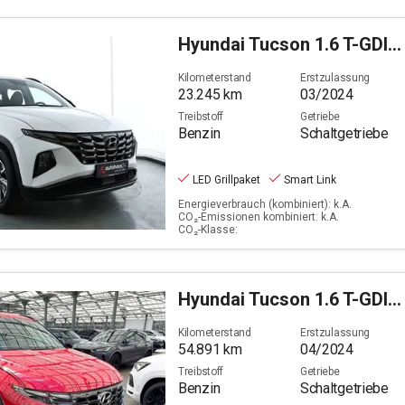
Hyundai
Tucson 1.6 T-GDI Select
Kilometerstand
Erstzulassung
23.245
km
03/2024
Treibstoff
Getriebe
Benzin
Schaltgetriebe
LED Grillpaket
Smart Link
Energieverbrauch (kombiniert): k.A.
CO₂-Emissionen kombiniert: k.A.
CO₂-Klasse:
Hyundai
Tucson 1.6 T-GDI Advantage 2WD (EURO 6d)(OPF)
Kilometerstand
Erstzulassung
54.891
km
04/2024
Treibstoff
Getriebe
Benzin
Schaltgetriebe