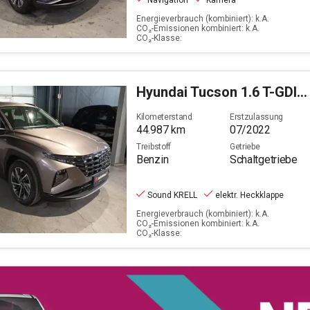
Navigation
Kamera
Energieverbrauch (kombiniert): k.A.
CO₂-Emissionen kombiniert: k.A.
CO₂-Klasse:
Hyundai
Tucson 1.6 T-GDI Trend Mild-Hybrid
Kilometerstand
Erstzulassung
44.987
km
07/2022
Treibstoff
Getriebe
Benzin
Schaltgetriebe
Sound KRELL
elektr. Heckklappe
Energieverbrauch (kombiniert): k.A.
CO₂-Emissionen kombiniert: k.A.
CO₂-Klasse: