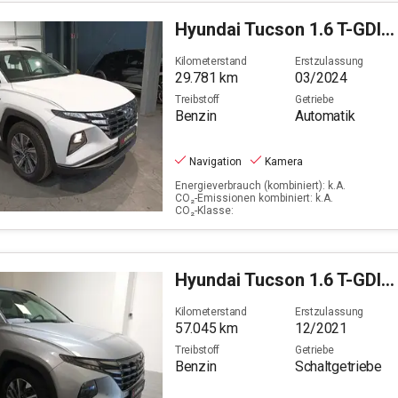
Hyundai
Tucson 1.6 T-GDI Select Mild-Hybrid 2WD
Kilometerstand
Erstzulassung
29.781
km
03/2024
Treibstoff
Getriebe
Benzin
Automatik
Navigation
Kamera
Energieverbrauch (kombiniert): k.A.
CO₂-Emissionen kombiniert: k.A.
CO₂-Klasse:
Hyundai
Tucson 1.6 T-GDI Trend Mild-Hybrid 2WD (EURO 6d)
Kilometerstand
Erstzulassung
57.045
km
12/2021
Treibstoff
Getriebe
Benzin
Schaltgetriebe