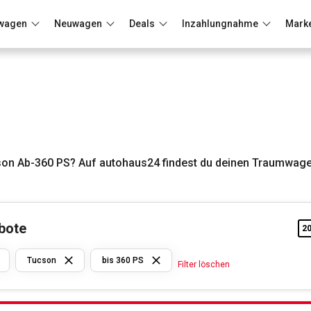
wagen
Neuwagen
Deals
Inzahlungnahme
Mark
Berlin
Frankfurt
Wuppertal
on Ab-360 PS? Auf autohaus24 findest du deinen Traumwage
bote
2
Hyundai
Tucson
bis 360 PS
Filter löschen
Tucson
bis 360