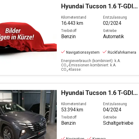
PS
Hyundai
Tucson 1.6 T-GDI Select Mild-Hybrid 2WD (EURO 6d)
Filter löschen
Kilometerstand
Erstzulassung
16.443
km
02/2024
Treibstoff
Getriebe
Benzin
Automatik
Navigationssystem
Rückfahrkamera
Energieverbrauch (kombiniert): k.A.
CO₂-Emissionen kombiniert: k.A.
CO₂-Klasse:
Hyundai
Tucson 1.6 T-GDI Select 2WD
Kilometerstand
Erstzulassung
53.394
km
04/2024
Treibstoff
Getriebe
Benzin
Schaltgetriebe