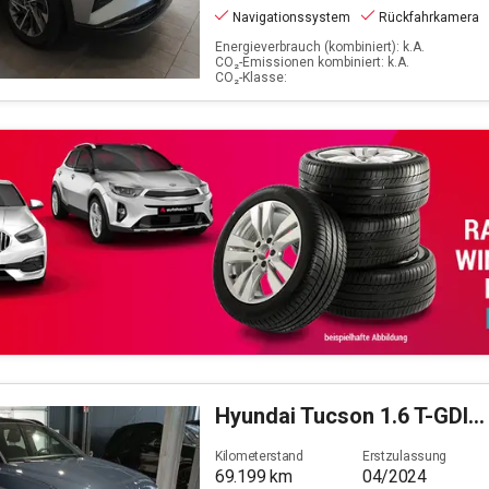
Navigationssystem
Rückfahrkamera
Energieverbrauch (kombiniert): k.A.
CO₂-Emissionen kombiniert: k.A.
CO₂-Klasse:
Hyundai
Tucson 1.6 T-GDI Advantage 2WD
Kilometerstand
Erstzulassung
69.199
km
04/2024