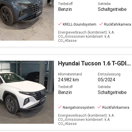
Treibstoff
Getriebe
Benzin
Schaltgetriebe
KRELL-Soundsystem
Rückfahrkamera
Energieverbrauch (kombiniert): k.A.
CO₂-Emissionen kombiniert: k.A.
CO₂-Klasse:
Hyundai
Tucson 1.6 T-GDI Select 2WD
Kilometerstand
Erstzulassung
24.982
km
05/2024
Treibstoff
Getriebe
Benzin
Schaltgetriebe
Navigationssystem
Rückfahrkamera
Energieverbrauch (kombiniert): k.A.
CO₂-Emissionen kombiniert: k.A.
CO₂-Klasse: