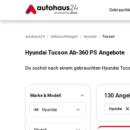
Gebraucht
Zum Antrag
Alle Fragen & Antworten
München
Wir bewerten dein Auto
autohaus24
Gebrauchtwagen
Rund um die Inzahlungnahme
Hyundai
Tucson
Hyundai Tucson Ab-360 PS Angebote
Du suchst nach einem gebrauchten Hyundai Tucs
130
Ange
Marke & Modell
Hyundai
Hyundai
Modell