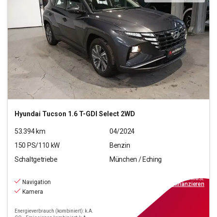
Hyundai
Tucson 1.6 T-GDI Select 2WD
53.394
km
04/2024
150
PS/
110
kW
Benzin
Schaltgetriebe
München / Eching
17.330
€
inkl.MwSt.
Navigation
ab
156€
mtl.
finanzieren
Kamera
Energieverbrauch (kombiniert): k.A.