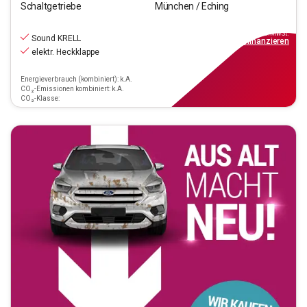
Schaltgetriebe
München / Eching
19.970
€
inkl.MwSt.
Sound KRELL
ab
180€
mtl.
finanzieren
elektr. Heckklappe
Energieverbrauch (kombiniert): k.A.
CO₂-Emissionen kombiniert: k.A.
CO₂-Klasse: