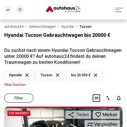
autohaus24
Gebrauchtwagen
Hyundai
Tucson
Zum Antrag
Alle Fragen & Antworten
München
Berlin
Hyundai Tucson Gebrauchtwagen bis 20000 €
Wir bewerten dein Auto
Rund um die Inzahlungnahme
Frankfurt
Wuppertal
Du suchst nach einem Hyundai Tucson Gebrauchtwagen
unter 20000 €? Auf autohaus24 findest du deinen
Traumwagen zu besten Konditionen!
Hyundai
Tucson
bis 20.000 €
Filter löschen
Filter
20
TOP ANGEBOT
Merken
Teilen
Vergleichen