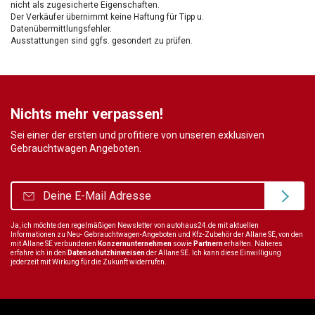
nicht als zugesicherte Eigenschaften.
Der Verkäufer übernimmt keine Haftung für Tipp u.
Datenübermittlungsfehler.
Ausstattungen sind ggfs. gesondert zu prüfen.
Nichts mehr verpassen!
Sei einer der ersten und profitiere von unseren exklusiven
Gebrauchtwagen Angeboten.
Ja, ich möchte den regelmäßigen Newsletter von autohaus24.de mit aktuellen
Informationen zu Neu- Gebrauchtwagen-Angeboten und Kfz-Zubehör der Allane SE, von den
mit Allane SE verbundenen
Konzernunternehmen
sowie
Partnern
erhalten. Näheres
erfahre ich in den
Datenschutzhinweisen
der Allane SE. Ich kann diese Einwilligung
jederzeit mit Wirkung für die Zukunft widerrufen.