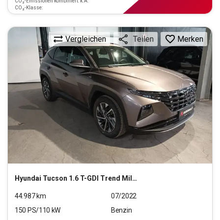
CO₂-Emissionen kombiniert: k.A.
CO₂-Klasse:
Vergleichen
Merken
Teilen
Hyundai
Tucson 1.6 T-GDI Trend Mild-Hybrid
44.987
km
07/2022
150
PS/
110
kW
Benzin