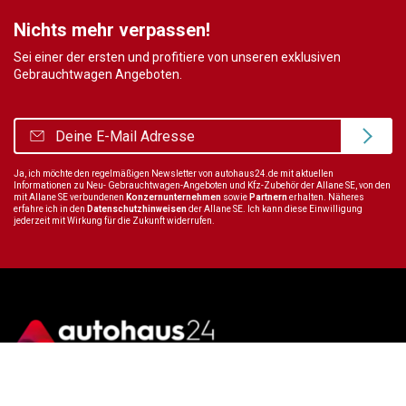
Nichts mehr verpassen!
Sei einer der ersten und profitiere von unseren exklusiven
Gebrauchtwagen Angeboten.
Ja, ich möchte den regelmäßigen Newsletter von autohaus24.de mit aktuellen
Informationen zu Neu- Gebrauchtwagen-Angeboten und Kfz-Zubehör der Allane SE, von den
mit Allane SE verbundenen
Konzernunternehmen
sowie
Partnern
erhalten. Näheres
erfahre ich in den
Datenschutzhinweisen
der Allane SE. Ich kann diese Einwilligung
jederzeit mit Wirkung für die Zukunft widerrufen.
Wir sind immer für dich da