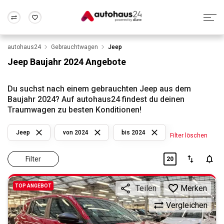
autohaus24
Gebrauchtwagen
Jeep
Zum Antrag
Alle Fragen & Antworten
München
Berlin
Jeep Baujahr 2024 Angebote
Wir bewerten dein Auto
Rund um die Inzahlungnahme
Frankfurt
Wuppertal
Du suchst nach einem gebrauchten Jeep aus dem
Baujahr 2024? Auf autohaus24 findest du deinen
Traumwagen zu besten Konditionen!
Jeep
von 2024
bis 2024
Filter löschen
Filter
20
TOP ANGEBOT
Merken
Teilen
Vergleichen