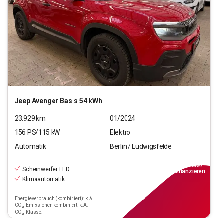
Jeep
Avenger Basis 54 kWh
23.929
km
01/2024
156
PS/
115
kW
Elektro
Automatik
Berlin / Ludwigsfelde
22.990
€
inkl.MwSt.
Scheinwerfer LED
ab
207€
mtl.
finanzieren
Klimaautomatik
Energieverbrauch (kombiniert): k.A.
CO₂-Emissionen kombiniert: k.A.
CO₂-Klasse: