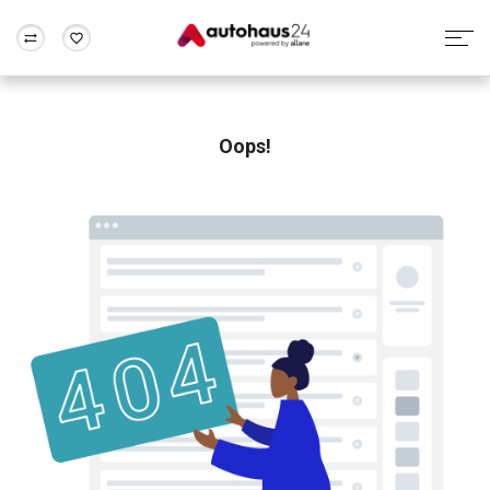
Zum Antrag
Alle Fragen & Antworten
München
Berlin
Wir bewerten dein Auto
Rund um die Inzahlungnahme
Oops!
Frankfurt
Wuppertal