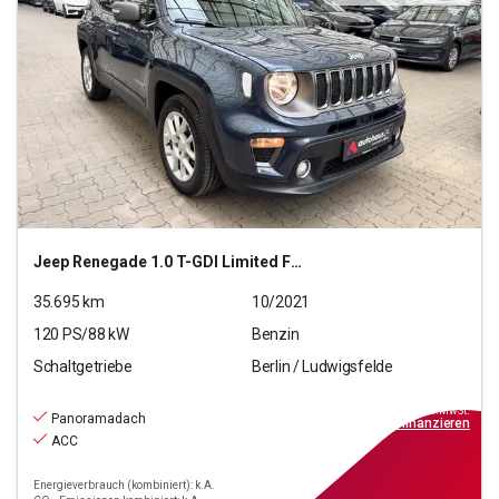
Jeep
Renegade 1.0 T-GDI Limited FWD (EURO 6d)
35.695
km
10/2021
120
PS/
88
kW
Benzin
Schaltgetriebe
Berlin / Ludwigsfelde
15.790
€
inkl.MwSt.
Panoramadach
ab
142€
mtl.
finanzieren
ACC
Energieverbrauch (kombiniert): k.A.