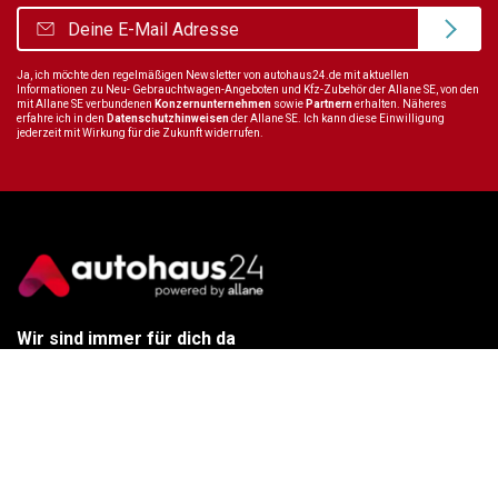
Ja, ich möchte den regelmäßigen Newsletter von autohaus24.de mit aktuellen
Informationen zu Neu- Gebrauchtwagen-Angeboten und Kfz-Zubehör der Allane SE, von den
mit Allane SE verbundenen
Konzernunternehmen
sowie
Partnern
erhalten. Näheres
erfahre ich in den
Datenschutzhinweisen
der Allane SE. Ich kann diese Einwilligung
jederzeit mit Wirkung für die Zukunft widerrufen.
Wir sind immer für dich da
Tel.:
+49 89 70 80 84 84
E-Mail:
info@autohaus24.de