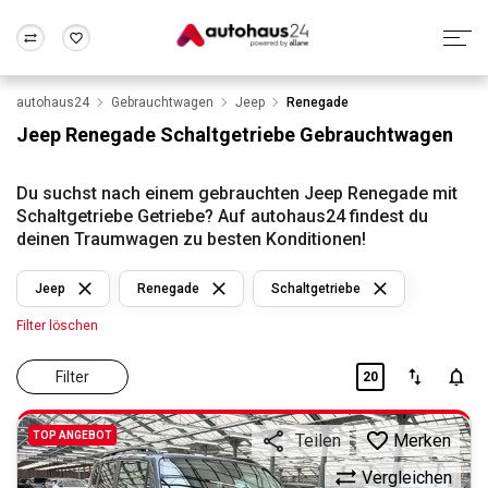
autohaus24
Gebrauchtwagen
Jeep
Renegade
Zum Antrag
Alle Fragen & Antworten
München
Berlin
Jeep Renegade Schaltgetriebe Gebrauchtwagen
Wir bewerten dein Auto
Rund um die Inzahlungnahme
Frankfurt
Wuppertal
Du suchst nach einem gebrauchten Jeep Renegade mit
Schaltgetriebe Getriebe? Auf autohaus24 findest du
deinen Traumwagen zu besten Konditionen!
Jeep
Renegade
Schaltgetriebe
Filter löschen
Filter
20
TOP ANGEBOT
Merken
Teilen
Vergleichen