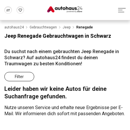
autohaus24
Gebrauchtwagen
Jeep
Renegade
Zum Antrag
Alle Fragen & Antworten
München
Berlin
Jeep Renegade Gebrauchtwagen in Schwarz
Wir bewerten dein Auto
Rund um die Inzahlungnahme
Frankfurt
Wuppertal
Du suchst nach einem gebrauchten Jeep Renegade in
Schwarz? Auf autohaus24 findest du deinen
Traumwagen zu besten Konditionen!
Filter
Leider haben wir keine Autos für deine
Suchanfrage gefunden.
Nutze unseren Service und erhalte neue Ergebnisse per E-
Mail. Wir informieren dich sofort mit passenden Angeboten.