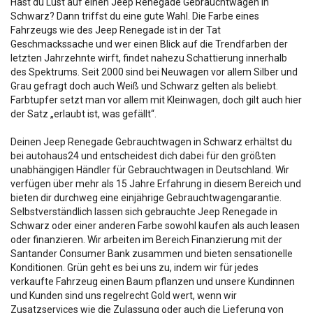
Hast du Lust auf einen Jeep Renegade Gebrauchtwagen in
Schwarz? Dann triffst du eine gute Wahl. Die Farbe eines
Fahrzeugs wie des Jeep Renegade ist in der Tat
Geschmackssache und wer einen Blick auf die Trendfarben der
letzten Jahrzehnte wirft, findet nahezu Schattierung innerhalb
des Spektrums. Seit 2000 sind bei Neuwagen vor allem Silber und
Grau gefragt doch auch Weiß und Schwarz gelten als beliebt.
Farbtupfer setzt man vor allem mit Kleinwagen, doch gilt auch hier
der Satz „erlaubt ist, was gefällt“.
Deinen Jeep Renegade Gebrauchtwagen in Schwarz erhältst du
bei autohaus24 und entscheidest dich dabei für den größten
unabhängigen Händler für Gebrauchtwagen in Deutschland. Wir
verfügen über mehr als 15 Jahre Erfahrung in diesem Bereich und
bieten dir durchweg eine einjährige Gebrauchtwagengarantie.
Selbstverständlich lassen sich gebrauchte Jeep Renegade in
Schwarz oder einer anderen Farbe sowohl kaufen als auch leasen
oder finanzieren. Wir arbeiten im Bereich Finanzierung mit der
Santander Consumer Bank zusammen und bieten sensationelle
Konditionen. Grün geht es bei uns zu, indem wir für jedes
verkaufte Fahrzeug einen Baum pflanzen und unsere Kundinnen
und Kunden sind uns regelrecht Gold wert, wenn wir
Zusatzservices wie die Zulassung oder auch die Lieferung von