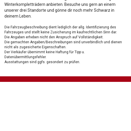
Winterkompletträdern anbieten. Besuche uns gern an einem
unserer drei Standorte und gönne dir noch mehr Schwarz in
deinem Leben.
Die Fahrzeugbeschreibung dient lediglich der allg. Identifizierung des
Fahrzeuges und stellt keine Zusicherung im kaufrechtlichen Sinn dar.
Die Angaben erheben nicht den Anspruch auf Vollständigkeit.
Die gemachten Angaben/Beschreibungen sind unverbindlich und dienen
nicht als zugesicherte Eigenschaften.
Der Verkäufer übernimmt keine Haftung für Tipp u.
Datenübermittlungsfehler.
Ausstattungen sind ggfs. gesondert zu prüfen.
Nichts mehr verpassen!
Sei einer der ersten und profitiere von unseren exklusiven
Gebrauchtwagen Angeboten.