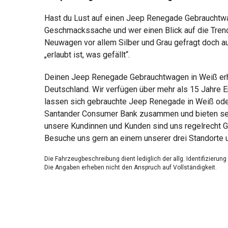
Hast du Lust auf einen Jeep Renegade Gebrauchtwag
Geschmackssache und wer einen Blick auf die Trendf
Neuwagen vor allem Silber und Grau gefragt doch au
„erlaubt ist, was gefällt“.
Deinen Jeep Renegade Gebrauchtwagen in Weiß erhä
Deutschland. Wir verfügen über mehr als 15 Jahre E
lassen sich gebrauchte Jeep Renegade in Weiß oder 
Santander Consumer Bank zusammen und bieten sensa
unsere Kundinnen und Kunden sind uns regelrecht G
Besuche uns gern an einem unserer drei Standorte 
Die Fahrzeugbeschreibung dient lediglich der allg. Identifizierun
Die Angaben erheben nicht den Anspruch auf Vollständigkeit.
Die gemachten Angaben/Beschreibungen sind unverbindlich und 
Der Verkäufer übernimmt keine Haftung für Tipp u. Datenübermittl
Ausstattungen sind ggfs. gesondert zu prüfen.