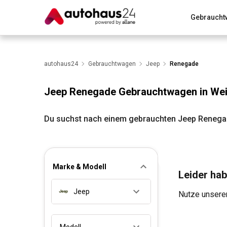
Gebraucht
Zum Antrag
Alle Fragen & Antworten
München
Wir bewerten dein Auto
autohaus24
Gebrauchtwagen
Rund um die Inzahlungnahme
Jeep
Renegade
Jeep Renegade Gebrauchtwagen in We
Du suchst nach einem gebrauchten Jeep Renegad
Marke & Modell
Leider hab
Jeep
Nutze unseren
Modell