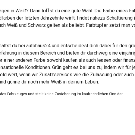
en in Weiß? Dann triffst du eine gute Wahl. Die Farbe eines Fa
arben der letzten Jahrzehnte wirft, findet nahezu Schattierung 
ch Weiß und Schwarz gelten als beliebt. Farbtupfer setzt man vor
ltst du bei autohaus24 und entscheidest dich dabei für den gr
rfahrung in diesem Bereich und bieten dir durchweg eine einjähr
einer anderen Farbe sowohl kaufen als auch leasen oder finanzi
tionelle Konditionen. Grün geht es bei uns zu, indem wir für 
old wert, wenn wir Zusatzservices wie die Zulassung oder auch 
und gönne dir noch mehr Weiß in deinem Leben.
g des Fahrzeuges und stellt keine Zusicherung im kaufrechtlichen Sinn dar.
dienen nicht als zugesicherte Eigenschaften.
ungsfehler.