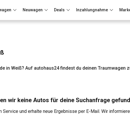
wagen
Neuwagen
Deals
Inzahlungnahme
Mark
Berlin
Frankfurt
Wuppertal
iß
e in Weiß? Auf autohaus24 findest du deinen Traumwagen zu
en wir keine Autos für deine Suchanfrage gefund
 Service und erhalte neue Ergebnisse per E-Mail. Wir informier