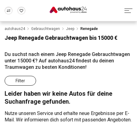
autohaus24
Gebrauchtwagen
Jeep
Renegade
Zum Antrag
Alle Fragen & Antworten
München
Berlin
Jeep Renegade Gebrauchtwagen bis 15000 €
Wir bewerten dein Auto
Rund um die Inzahlungnahme
Frankfurt
Wuppertal
Du suchst nach einem Jeep Renegade Gebrauchtwagen
unter 15000 €? Auf autohaus24 findest du deinen
Traumwagen zu besten Konditionen!
Filter
Leider haben wir keine Autos für deine
Suchanfrage gefunden.
Nutze unseren Service und erhalte neue Ergebnisse per E-
Mail. Wir informieren dich sofort mit passenden Angeboten.