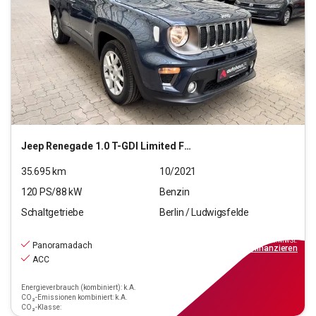
Jeep
Renegade 1.0 T-GDI Limited FWD (EURO 6d)
35.695
km
10/2021
120
PS/
88
kW
Benzin
Schaltgetriebe
Berlin / Ludwigsfelde
15.790
€
inkl.MwSt.
Panoramadach
ab
142€
mtl.
finanzieren
ACC
Energieverbrauch (kombiniert): k.A.
CO₂-Emissionen kombiniert: k.A.
CO₂-Klasse: