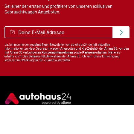
Sei einer der ersten und profitiere von unseren exklusiven
Gebrauchtwagen Angeboten.
Ja, ich möchte den regelmäßigen Newsletter von autohaus24.de mit aktuellen
Informationen zu Neu- Gebrauchtwagen-Angeboten und Kfz-Zubehör der Allane SE, von den
mit Allane SE verbundenen
Konzernunternehmen
sowie
Partnern
erhalten. Näheres
erfahre ich in den
Datenschutzhinweisen
der Allane SE. Ich kann diese Einwilligung
jederzeit mit Wirkung für die Zukunft widerrufen.
Wir sind immer für dich da