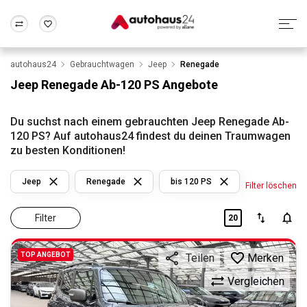
autohaus24
Gebrauchtwagen
Jeep
Renegade
Zum Antrag
Alle Fragen & Antworten
München
Berlin
Jeep Renegade Ab-120 PS Angebote
Wir bewerten dein Auto
Rund um die Inzahlungnahme
Frankfurt
Wuppertal
Du suchst nach einem gebrauchten Jeep Renegade Ab-
120 PS? Auf autohaus24 findest du deinen Traumwagen
zu besten Konditionen!
Jeep
Renegade
bis 120 PS
Filter löschen
Filter
20
TOP ANGEBOT
Merken
Teilen
Vergleichen