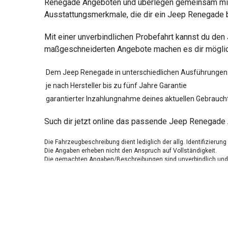
Renegade Angeboten und überlegen gemeinsam mit di
Ausstattungsmerkmale, die dir ein Jeep Renegade b
Mit einer unverbindlichen Probefahrt kannst du de
maßgeschneiderten Angebote machen es dir möglich,
Dem Jeep Renegade in unterschiedlichen Ausführungen
je nach Hersteller bis zu fünf Jahre Garantie
garantierter Inzahlungnahme deines aktuellen Gebrauch
Such dir jetzt online das passende Jeep Renegade 
Die Fahrzeugbeschreibung dient lediglich der allg. Identifizierun
Die Angaben erheben nicht den Anspruch auf Vollständigkeit.
Die gemachten Angaben/Beschreibungen sind unverbindlich und 
Der Verkäufer übernimmt keine Haftung für Tipp u. Datenübermittl
Ausstattungen sind ggfs. gesondert zu prüfen.