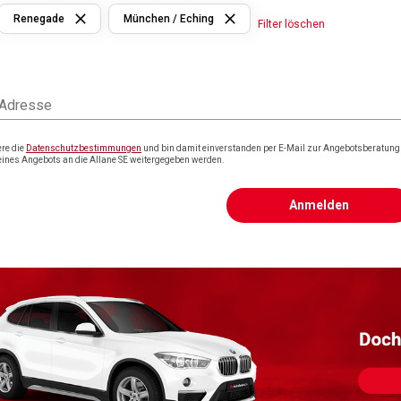
Renegade
München / Eching
Filter löschen
 Adresse
ere die
Datenschutzbestimmungen
und bin damit einverstanden per E-Mail zur Angebotsberatung k
eines Angebots an die Allane SE weitergegeben werden.
Anmelden