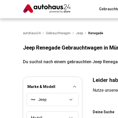
Gebraucht
Zum Antrag
Alle Fragen & Antworten
München
Wir bewerten dein Auto
autohaus24
Gebrauchtwagen
Rund um die Inzahlungnahme
Jeep
Renegade
Jeep Renegade Gebrauchtwagen in Mü
Du suchst nach einem gebrauchten Jeep Renegad
Leider hab
Marke & Modell
Nutze unseren
Jeep
Deine Suche
Modell