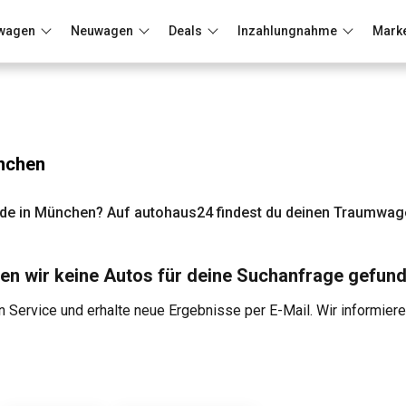
wagen
Neuwagen
Deals
Inzahlungnahme
Mark
Berlin
Frankfurt
Wuppertal
nchen
e in München? Auf autohaus24 findest du deinen Traumwage
en wir keine Autos für deine Suchanfrage gefund
 Service und erhalte neue Ergebnisse per E-Mail. Wir informier