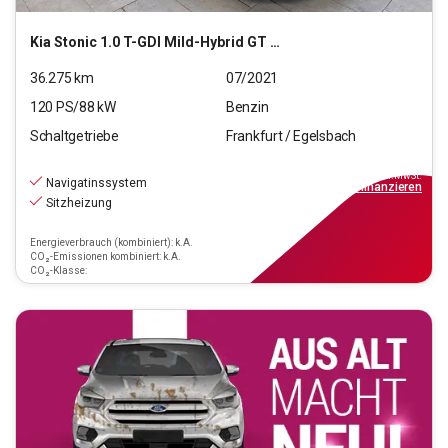
Kia
Stonic 1.0 T-GDI Mild-Hybrid GT Line (EURO 6d)
36.275
km
07/2021
120
PS/
88
kW
Benzin
Schaltgetriebe
Frankfurt / Egelsbach
15.470
€
inkl.MwSt.
Navigatinssystem
ab
140€
mtl.
finanzieren
Sitzheizung
Energieverbrauch (kombiniert): k.A.
CO₂-Emissionen kombiniert: k.A.
CO₂-Klasse: