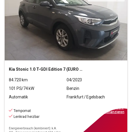
Kia
Stonic 1.0 T-GDI Edition 7 (EURO 6d)
84.720
km
04/2023
101
PS/
74
kW
Benzin
Automatik
Frankfurt / Egelsbach
13.970
€
inkl.MwSt.
Tempomat
ab
126€
mtl.
finanzieren
Lenkrad heizbar
Energieverbrauch (kombiniert): k.A.