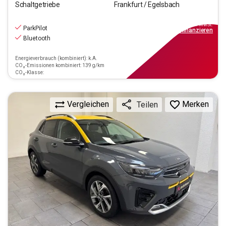
Schaltgetriebe
Frankfurt / Egelsbach
11.470
€
inkl.MwSt.
ParkPilot
ab
110€
mtl.
finanzieren
Bluetooth
Energieverbrauch (kombiniert): k.A.
CO₂-Emissionen kombiniert: 139 g/km
CO₂-Klasse:
Vergleichen
Merken
Teilen