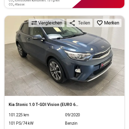
CO₂-Emissionen kombiniert: 131 g/km
CO₂-Klasse:
Vergleichen
Merken
Teilen
Kia
Stonic 1.0 T-GDI Vision (EURO 6d-TEMP)
101.225
km
09/2020
101
PS/
74
kW
Benzin