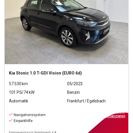
Kia
Stonic 1.0 T-GDI Vision (EURO 6d)
57.530
km
05/2023
101
PS/
74
kW
Benzin
Automatik
Frankfurt / Egelsbach
17.220
€
inkl.MwSt.
Navigationssystem
ab
155€
mtl.
finanzieren
Einparkhilfe
Energieverbrauch (kombiniert): k.A.