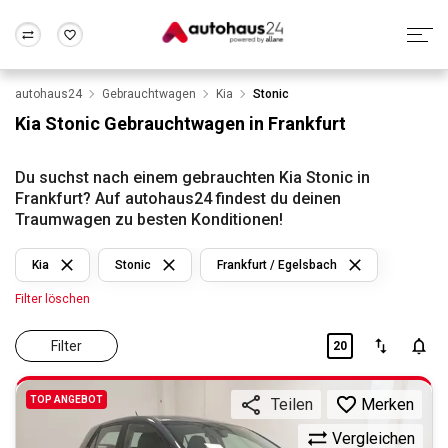
autohaus24
Gebrauchtwagen
Kia
Stonic
Zum Antrag
Alle Fragen & Antworten
München
Berlin
Kia Stonic Gebrauchtwagen in Frankfurt
Wir bewerten dein Auto
Rund um die Inzahlungnahme
Frankfurt
Wuppertal
Du suchst nach einem gebrauchten Kia Stonic in
Frankfurt? Auf autohaus24 findest du deinen
Traumwagen zu besten Konditionen!
Kia
Stonic
Frankfurt / Egelsbach
Filter löschen
Filter
20
TOP ANGEBOT
Merken
Teilen
Vergleichen