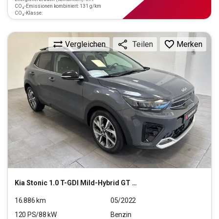
CO₂-Emissionen kombiniert: 131 g/km
CO₂-Klasse:
Vergleichen
Merken
Teilen
Kia
Stonic 1.0 T-GDI Mild-Hybrid GT Line (EURO 6d)
16.886
km
05/2022
120
PS/
88
kW
Benzin