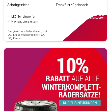
Schaltgetriebe
Frankfurt / Egelsbach
17.970
€
inkl.MwSt.
LED Scheinwerfer
ab
162€
mtl.
finanzieren
Navigationssystem
Energieverbrauch (kombiniert): k.A.
CO₂-Emissionen kombiniert: k.A.
CO₂-Klasse: