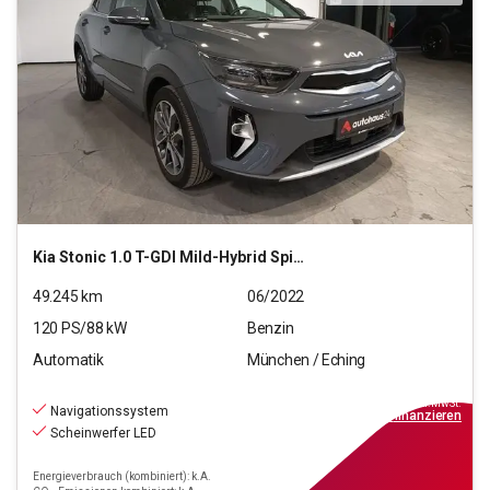
Kia
Stonic 1.0 T-GDI Mild-Hybrid Spirit
49.245
km
06/2022
120
PS/
88
kW
Benzin
Automatik
München / Eching
15.970
€
inkl.MwSt.
Navigationssystem
ab
144€
mtl.
finanzieren
Scheinwerfer LED
Energieverbrauch (kombiniert): k.A.