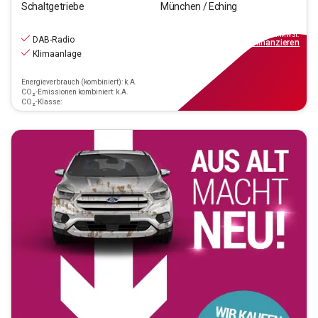
Schaltgetriebe
München / Eching
13.770
€
inkl.MwSt.
DAB-Radio
ab
159€
mtl.
finanzieren
Klimaanlage
Energieverbrauch (kombiniert): k.A.
CO₂-Emissionen kombiniert: k.A.
CO₂-Klasse: