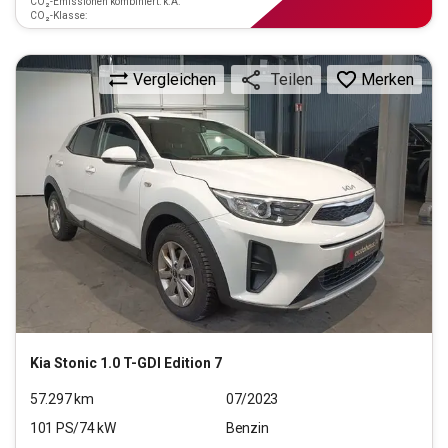
CO₂-Emissionen kombiniert: k.A.
CO₂-Klasse:
Vergleichen
Merken
Teilen
Kia
Stonic 1.0 T-GDI Edition 7
57.297
km
07/2023
101
PS/
74
kW
Benzin