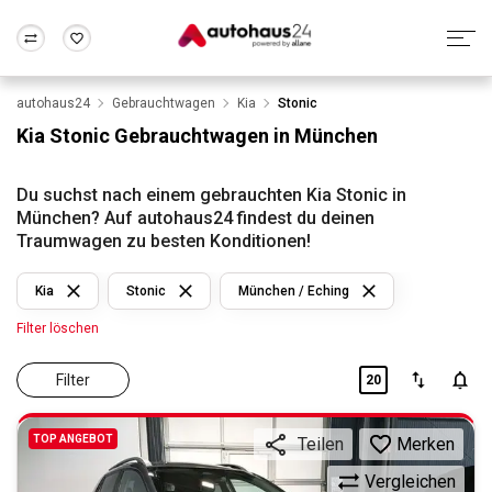
autohaus24
Gebrauchtwagen
Kia
Stonic
Zum Antrag
Alle Fragen & Antworten
München
Berlin
Kia Stonic Gebrauchtwagen in München
Wir bewerten dein Auto
Rund um die Inzahlungnahme
Frankfurt
Wuppertal
Du suchst nach einem gebrauchten Kia Stonic in
München? Auf autohaus24 findest du deinen
Traumwagen zu besten Konditionen!
Kia
Stonic
München / Eching
Filter löschen
Filter
20
TOP ANGEBOT
Merken
Teilen
Vergleichen