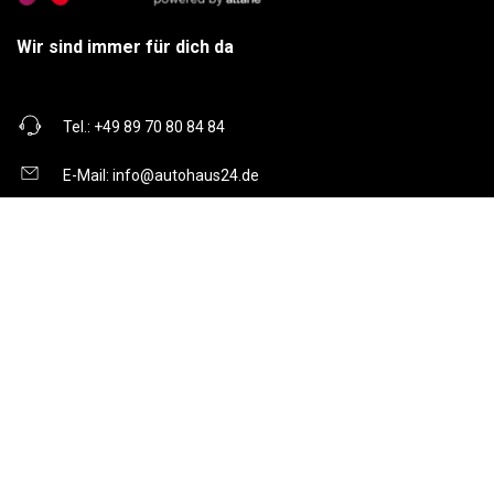
Wir sind immer für dich da
Tel.:
+49 89 70 80 84 84
E-Mail:
info@autohaus24.de
Über uns
Über Uns
Karriere
Kontakt
Gebrauchtwagen
Automarken
Ratgeber
Auto Leasing
Inzahlungnahme
Barrierefreiheitserklärung