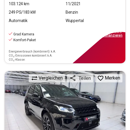
103.124
km
11/2021
249
PS/
183
kW
Benzin
Automatik
Wuppertal
25.790
€
inkl.MwSt.
Grad Kamera
ab
232€
mtl.
finanzieren
Komfort-Paket
Energieverbrauch (kombiniert): k.A.
CO₂-Emissionen kombiniert: k.A.
CO₂-Klasse:
Vergleichen
Merken
Teilen