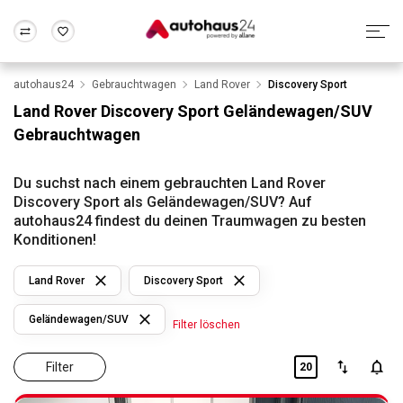
autohaus24
Gebrauchtwagen
Land Rover
Discovery Sport
Zum Antrag
Alle Fragen & Antworten
München
Berlin
Land Rover Discovery Sport Geländewagen/SUV
Wir bewerten dein Auto
Rund um die Inzahlungnahme
Gebrauchtwagen
Frankfurt
Wuppertal
Du suchst nach einem gebrauchten Land Rover
Discovery Sport als Geländewagen/SUV? Auf
autohaus24 findest du deinen Traumwagen zu besten
Konditionen!
Land Rover
Discovery Sport
Geländewagen/SUV
Filter löschen
Filter
20