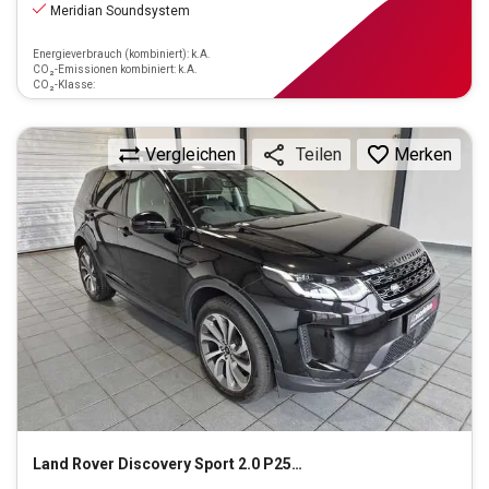
Meridian Soundsystem
Energieverbrauch (kombiniert): k.A.
CO₂-Emissionen kombiniert: k.A.
CO₂-Klasse:
Vergleichen
Merken
Teilen
Land Rover
Discovery Sport 2.0 P250 SE AWD Start/Stopp (EURO