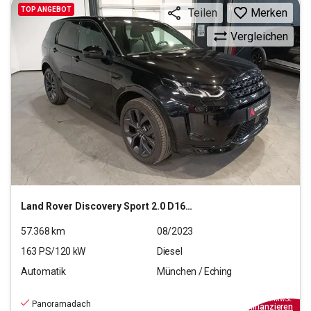
TOP ANGEBOT
Merken
Teilen
Vergleichen
Land Rover
Discovery Sport 2.0 D165 Mild-Hybrid R-Dynamic SE
57.368
km
08/2023
163
PS/
120
kW
Diesel
Automatik
München / Eching
29.940
€
inkl.MwSt.
Panoramadach
ab
270€
mtl.
finanzieren