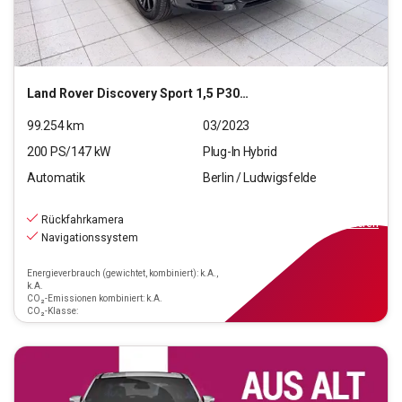
Land Rover
Discovery Sport 1,5 P300e Hybrid SE Hybrid AWD (EU
99.254
km
03/2023
200
PS/
147
kW
Plug-In Hybrid
Automatik
Berlin / Ludwigsfelde
37.690
€
inkl.MwSt.
Rückfahrkamera
ab
339€
mtl.
finanzieren
Navigationssystem
Energieverbrauch (gewichtet, kombiniert): k.A.,
k.A.
CO₂-Emissionen kombiniert: k.A.
CO₂-Klasse: