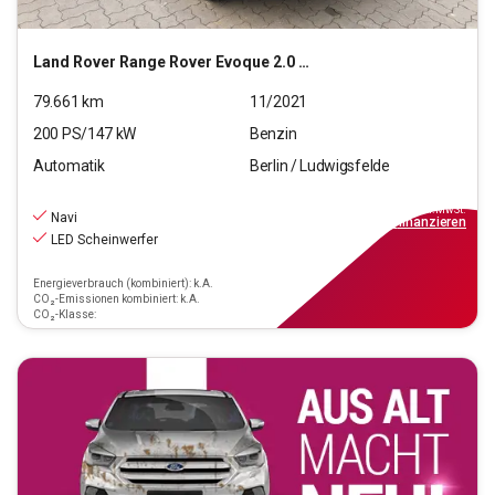
Land Rover
Range Rover Evoque 2.0 P200 Mild-Hybrid Evoque S
79.661
km
11/2021
200
PS/
147
kW
Benzin
Automatik
Berlin / Ludwigsfelde
26.290
€
inkl.MwSt.
Navi
ab
237€
mtl.
finanzieren
LED Scheinwerfer
Energieverbrauch (kombiniert): k.A.
CO₂-Emissionen kombiniert: k.A.
CO₂-Klasse: