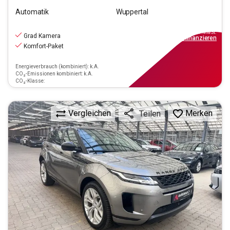
Automatik
Wuppertal
25.790
€
inkl.MwSt.
Grad Kamera
ab
232€
mtl.
finanzieren
Komfort-Paket
Energieverbrauch (kombiniert): k.A.
CO₂-Emissionen kombiniert: k.A.
CO₂-Klasse:
Vergleichen
Merken
Teilen