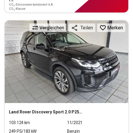
k.A.
CO₂-Emissionen kombiniert: k.A.
CO₂-Klasse:
Vergleichen
Merken
Teilen
Land Rover
Discovery Sport 2.0 P250 SE AWD Start/Stopp (EURO
103.124
km
11/2021
249
PS/
183
kW
Benzin