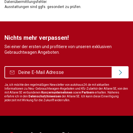
Datenübermittlungsfehler.
Ausstattungen sind ggfs. gesondert zu prüfen.
Nichts mehr verpassen!
Sei einer der ersten und profitiere von unseren exklusiven
Gebrauchtwagen Angeboten.
Ja, ich möchte den regelmäßigen Newsletter von autohaus24.de mit aktuellen
Informationen zu Neu- Gebrauchtwagen-Angeboten und Kfz-Zubehör der Allane SE, von den
mit Allane SE verbundenen
Konzernunternehmen
sowie
Partnern
erhalten. Näheres
erfahre ich in den
Datenschutzhinweisen
der Allane SE. Ich kann diese Einwilligung
jederzeit mit Wirkung für die Zukunft widerrufen.