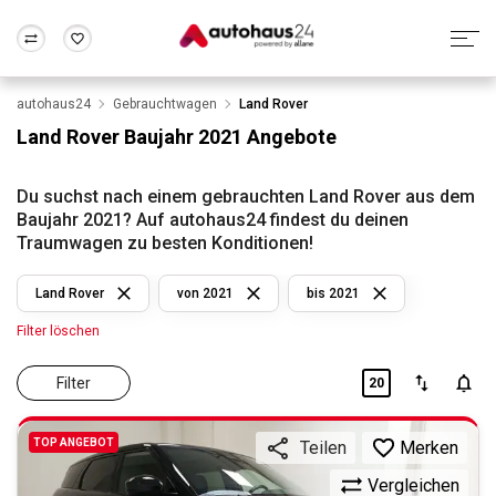
autohaus24
Gebrauchtwagen
Land Rover
Zum Antrag
Alle Fragen & Antworten
München
Berlin
Land Rover Baujahr 2021 Angebote
Wir bewerten dein Auto
Rund um die Inzahlungnahme
Frankfurt
Wuppertal
Du suchst nach einem gebrauchten Land Rover aus dem
Baujahr 2021? Auf autohaus24 findest du deinen
Traumwagen zu besten Konditionen!
Land Rover
von 2021
bis 2021
Filter löschen
Filter
20
TOP ANGEBOT
Merken
Teilen
Vergleichen