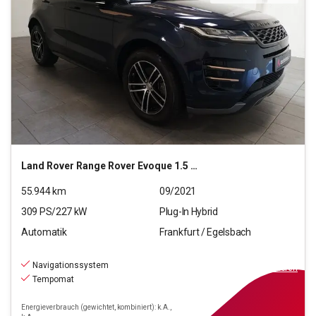
Land Rover
Range Rover Evoque 1.5 P300e Hybrid R-Dynamic S
55.944
km
09/2021
309
PS/
227
kW
Plug-In Hybrid
Automatik
Frankfurt / Egelsbach
27.370
€
inkl.MwSt.
Navigationssystem
ab
247€
mtl.
finanzieren
Tempomat
Energieverbrauch (gewichtet, kombiniert): k.A.,