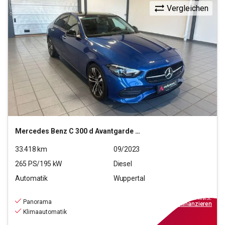
Vergleichen
Mercedes Benz
C 300 d Avantgarde 4Matic (EURO 6e)
33.418
km
09/2023
265
PS/
195
kW
Diesel
Automatik
Wuppertal
36.390
€
inkl.MwSt.
Panorama
ab
328€
mtl.
finanzieren
Klimaautomatik