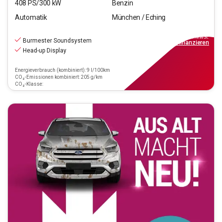
408
PS/
300
kW
Benzin
Automatik
München / Eching
51.440
€
inkl.MwSt.
Burmester Soundsystem
ab
463€
mtl.
finanzieren
Head-up Display
Energieverbrauch (kombiniert): 9 l/100km
CO₂-Emissionen kombiniert: 205 g/km
CO₂-Klasse: