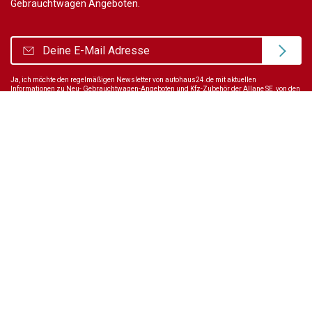
Gebrauchtwagen Angeboten.
Ja, ich möchte den regelmäßigen Newsletter von autohaus24.de mit aktuellen
Informationen zu Neu- Gebrauchtwagen-Angeboten und Kfz-Zubehör der Allane SE, von den
mit Allane SE verbundenen
Konzernunternehmen
sowie
Partnern
erhalten. Näheres
erfahre ich in den
Datenschutzhinweisen
der Allane SE. Ich kann diese Einwilligung
jederzeit mit Wirkung für die Zukunft widerrufen.
Wir sind immer für dich da
Tel.:
+49 89 70 80 84 84