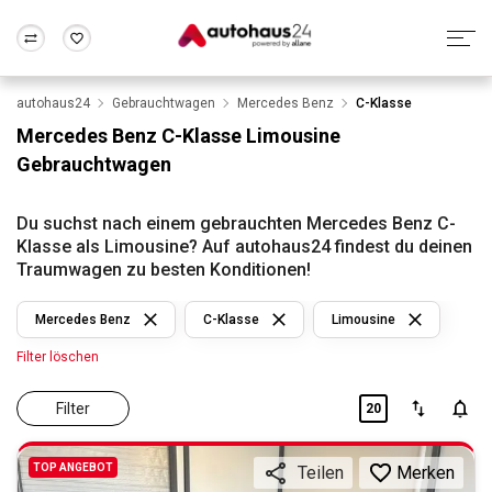
autohaus24
Gebrauchtwagen
Mercedes Benz
C-Klasse
Zum Antrag
Alle Fragen & Antworten
München
Berlin
Mercedes Benz C-Klasse Limousine
Wir bewerten dein Auto
Rund um die Inzahlungnahme
Gebrauchtwagen
Frankfurt
Wuppertal
Du suchst nach einem gebrauchten Mercedes Benz C-
Klasse als Limousine? Auf autohaus24 findest du deinen
Traumwagen zu besten Konditionen!
Mercedes Benz
C-Klasse
Limousine
Filter löschen
Filter
20
TOP ANGEBOT
Merken
Teilen