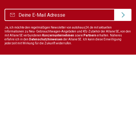
Ja, ich möchte den regelmäßigen Newsletter von autohaus24.de mit aktuellen
Informationen zu Neu- Gebrauchtwagen-Angeboten und Kfz-Zubehör der Allane SE, von den
mit Allane SE verbundenen
Konzernunternehmen
sowie
Partnern
erhalten. Näheres
erfahre ich in den
Datenschutzhinweisen
der Allane SE. Ich kann diese Einwilligung
jederzeit mit Wirkung für die Zukunft widerrufen.
Wir sind immer für dich da
Tel.:
+49 89 70 80 84 84
E-Mail:
info@autohaus24.de