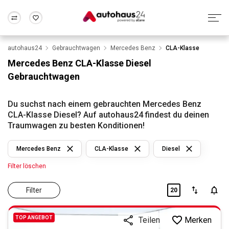
autohaus24
Gebrauchtwagen
Mercedes Benz
CLA-Klasse
Zum Antrag
Alle Fragen & Antworten
München
Berlin
Mercedes Benz CLA-Klasse Diesel
Wir bewerten dein Auto
Rund um die Inzahlungnahme
Gebrauchtwagen
Frankfurt
Wuppertal
Du suchst nach einem gebrauchten Mercedes Benz
CLA-Klasse Diesel? Auf autohaus24 findest du deinen
Traumwagen zu besten Konditionen!
Mercedes Benz
CLA-Klasse
Diesel
Filter löschen
Filter
20
TOP ANGEBOT
Merken
Teilen