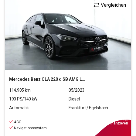
Vergleichen
Mercedes Benz
CLA 220 d SB AMG Line (EURO 6e)
114.905
km
05/2023
190
PS/
140
kW
Diesel
Automatik
Frankfurt / Egelsbach
24.470
€
inkl.MwSt.
ACC
ab
220€
mtl.
finanzieren
Navigationssystem